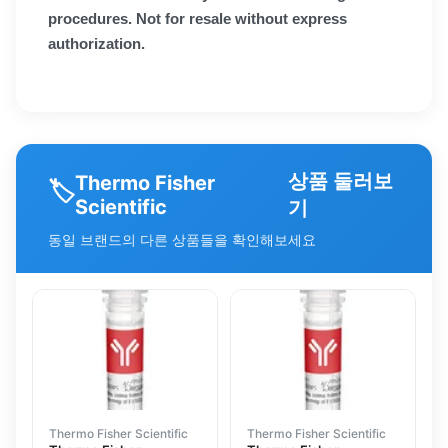
procedures. Not for resale without express
authorization.
상품 둘러보
Thermo Fisher
🏷️
Scientific
기
동일 브랜드의 다른 상품들을 확인해보세요
Thermo Fisher Scientific
Thermo Fisher Scientific