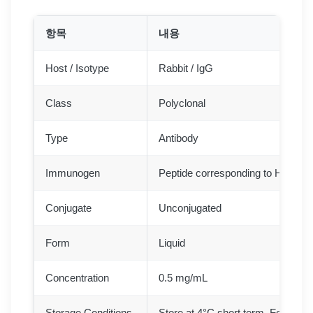
항목
내용
Host / Isotype
Rabbit / IgG
Class
Polyclonal
Type
Antibody
Immunogen
Peptide corresponding to Human
Conjugate
Unconjugated
Form
Liquid
Concentration
0.5 mg/mL
Storage Conditions
Store at 4°C short term. For long 