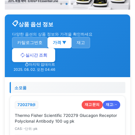
상품 옵션 정보
다양한 옵션의 상품 정보와 가격을 확인하세요
카탈로그번호
가격
▼
재고
실시간 조회
마지막 업데이트
2025. 08. 02. 오전 04:46
소모품
재고문의
재고:
-
720279
Thermo Fisher Scientific 720279 Glucagon Receptor
Polyclonal Antibody 100 ug pk
CAS:
-
단위:
pk