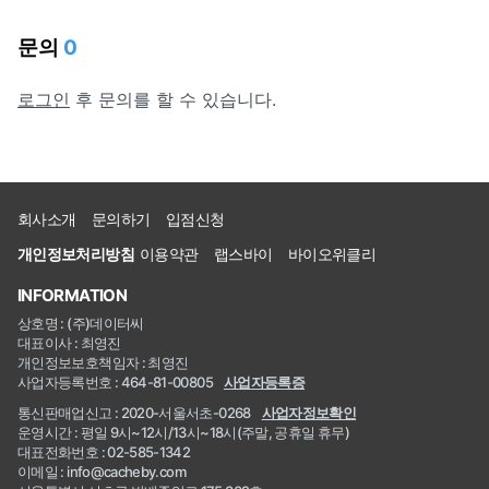
문의
0
로그인
후 문의를 할 수 있습니다.
회사소개
문의하기
입점신청
개인정보처리방침
이용약관
랩스바이
바이오위클리
INFORMATION
상호명 : (주)데이터씨
대표이사 : 최영진
개인정보보호책임자 : 최영진
사업자등록번호 : 464-81-00805
사업자등록증
통신판매업신고 : 2020-서울서초-0268
사업자정보확인
운영시간 : 평일 9시~12시/13시~18시(주말, 공휴일 휴무)
대표전화번호 : 02-585-1342
이메일 : info@cacheby.com