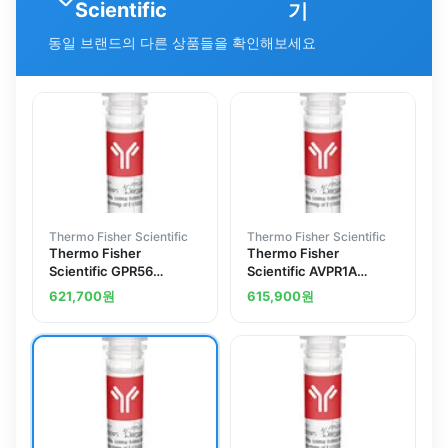
Scientific
기
동일 브랜드의 다른 상품들을 확인해보세요
Thermo Fisher Scientific
Thermo Fisher Scientific
Thermo Fisher
Thermo Fisher
Scientific GPR56
Scientific AVPR1A
Polyclonal Antibody
Polyclonal Antibody
621,700
원
615,900
원