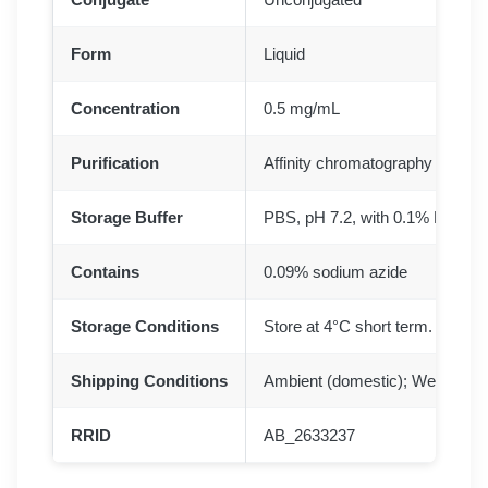
Form
Liquid
Concentration
0.5 mg/mL
Purification
Affinity chromatography
Storage Buffer
PBS, pH 7.2, with 0.1% BSA, 3
Contains
0.09% sodium azide
Storage Conditions
Store at 4°C short term. For lon
Shipping Conditions
Ambient (domestic); Wet ice (in
RRID
AB_2633237