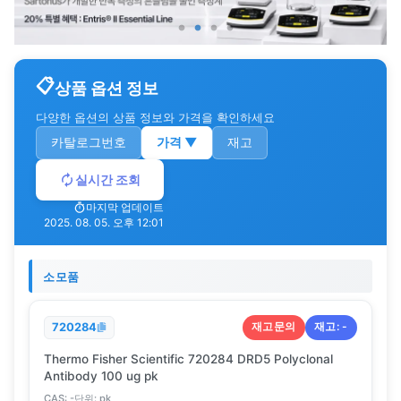
상품 옵션 정보
다양한 옵션의 상품 정보와 가격을 확인하세요
카탈로그번호
가격
▼
재고
실시간 조회
마지막 업데이트
2025. 08. 05. 오후 12:01
소모품
재고문의
재고:
-
720284
Thermo Fisher Scientific 720284 DRD5 Polyclonal
Antibody 100 ug pk
CAS:
-
단위:
pk