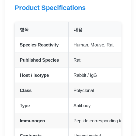
Product Specifications
항목
내용
Species Reactivity
Human, Mouse, Rat
Published Species
Rat
Host / Isotype
Rabbit / IgG
Class
Polyclonal
Type
Antibody
Immunogen
Peptide corresponding to Hum
Conjugate
Unconjugated