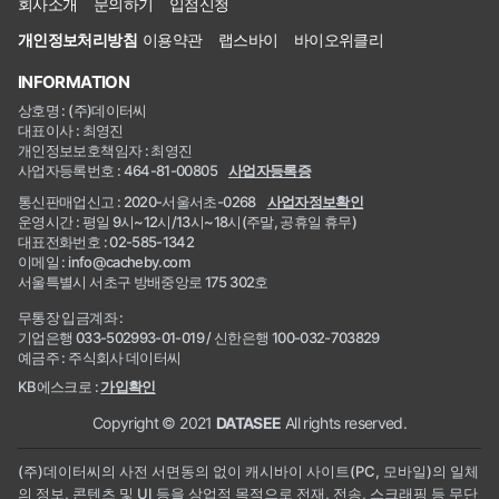
회사소개
문의하기
입점신청
개인정보처리방침
이용약관
랩스바이
바이오위클리
INFORMATION
상호명 : (주)데이터씨
대표이사 : 최영진
개인정보보호책임자 : 최영진
사업자등록번호 : 464-81-00805
사업자등록증
통신판매업신고 : 2020-서울서초-0268
사업자정보확인
운영시간 : 평일 9시~12시/13시~18시(주말, 공휴일 휴무)
대표전화번호 : 02-585-1342
이메일 : info@cacheby.com
서울특별시 서초구 방배중앙로 175 302호
무통장 입금계좌 :
기업은행 033-502993-01-019 / 신한은행 100-032-703829
예금주 : 주식회사 데이터씨
KB에스크로 :
가입확인
Copyright © 2021
DATASEE
All rights reserved.
(주)데이터씨의 사전 서면동의 없이 캐시바이 사이트(PC, 모바일)의 일체
의 정보, 콘텐츠 및 UI 등을 상업적 목적으로 전재, 전송, 스크래핑 등 무단