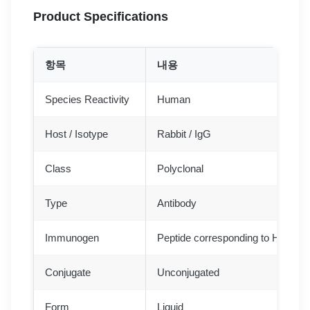
Product Specifications
항목
내용
Species Reactivity
Human
Host / Isotype
Rabbit / IgG
Class
Polyclonal
Type
Antibody
Immunogen
Peptide corresponding to Human
Conjugate
Unconjugated
Form
Liquid