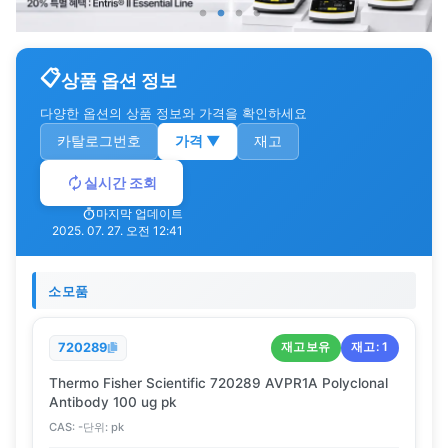
상품 옵션 정보
다양한 옵션의 상품 정보와 가격을 확인하세요
카탈로그번호
가격
▼
재고
실시간 조회
마지막 업데이트
2025. 07. 27. 오전 12:41
소모품
재고보유
재고:
1
720289
Thermo Fisher Scientific 720289 AVPR1A Polyclonal
Antibody 100 ug pk
CAS:
-
단위:
pk