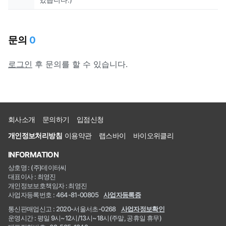
문의
0
로그인
후 문의를 할 수 있습니다.
회사소개
문의하기
입점신청
개인정보처리방침
이용약관
랩스바이
바이오위클리
INFORMATION
상호명 : (주)데이터씨
대표이사 : 최영진
개인정보보호책임자 : 최영진
사업자등록번호 : 464-81-00805
사업자등록증
통신판매업신고 : 2020-서울서초-0268
사업자정보확인
운영시간 : 평일 9시~12시/13시~18시(주말, 공휴일 휴무)