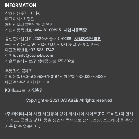
INFORMATION
상호명 : (주)데이터씨
대표이사 : 최영진
개인정보보호책임자 : 최영진
사업자등록번호 : 464-81-00805
사업자등록증
통신판매업신고 : 2020-서울서초-0268
사업자정보확인
운영시간 : 평일 9시~12시/13시~18시(주말, 공휴일 휴무)
대표전화번호 : 02-585-1342
이메일 : info@cacheby.com
서울특별시 서초구 방배중앙로 175 302호
무통장 입금계좌 :
기업은행 033-502993-01-019 / 신한은행 100-032-703829
예금주 : 주식회사 데이터씨
KB에스크로 :
가입확인
Copyright © 2021
DATASEE
All rights reserved.
(주)데이터씨의 사전 서면동의 없이 캐시바이 사이트(PC, 모바일)의 일체
의 정보, 콘텐츠 및 UI 등을 상업적 목적으로 전재, 전송, 스크래핑 등 무단
사용할 수 없습니다.