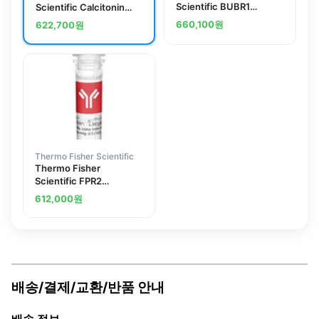
Scientific BUBR1
Scientific Calcitonin
Polyclonal Antibody
Receptor Polyclonal
660,100
원
622,700
원
Antibody
Thermo Fisher Scientific
Thermo Fisher
Scientific FPR2
Polyclonal Antibody
612,000
원
배송/결제/교환/반품 안내
배송 정보