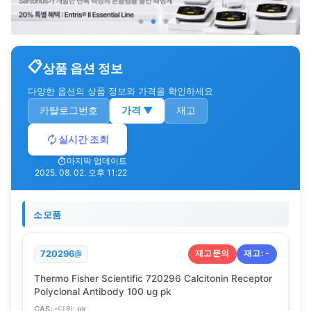
상품 옵션 정보
다양한 옵션의 상품 정보와 가격을 확인하세요
카탈로그번호
가격
▼
재고
실시간 조회
마지막 업데이트
2025. 08. 02. 오후 11:22
소모품
재고문의
재고:
-
720296
Thermo Fisher Scientific 720296 Calcitonin Receptor
Polyclonal Antibody 100 ug pk
CAS:
-
단위:
pk