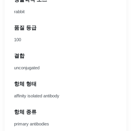
rabbit
품질 등급
100
결합
unconjugated
항체 형태
affinity isolated antibody
항체 종류
primary antibodies