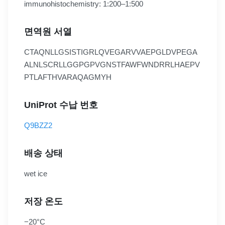
immunohistochemistry: 1:200–1:500
면역원 서열
CTAQNLLGSISTIGRLQVEGARVVAEPGLDVPEGA
ALNLSCRLLGGPGPVGNSTFAWFWNDRRLHAEPV
PTLAFTHVARAQAGMYH
UniProt 수납 번호
Q9BZZ2
배송 상태
wet ice
저장 온도
−20°C