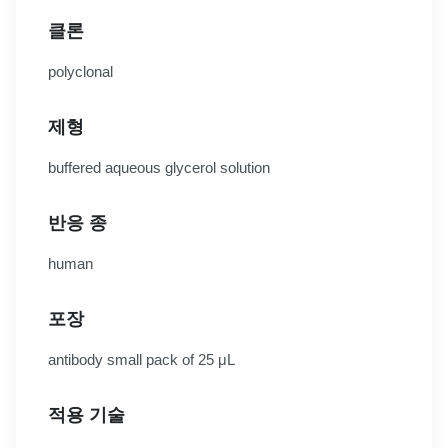
클론
polyclonal
제형
buffered aqueous glycerol solution
반응 종
human
포장
antibody small pack of 25 μL
적용 기술