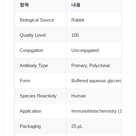
항목
내용
Biological Source
Rabbit
Quality Level
100
Conjugation
Unconjugated
Antibody Type
Primary, Polyclonal
Form
Buffered aqueous glycerol soluti
Species Reactivity
Human
Application
Immunohistochemistry (1:200–1
Packaging
25 μL