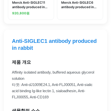
Merck Anti-SIGLEC11
Merck Anti-SIGLEC6
antibody produced in
antibody produced in
rabbit
rabbit
920,800
원
Anti-SIGLEC1 antibody produced
in rabbit
제품 개요
Affinity isolated antibody, buffered aqueous glycerol
solution
타겟: Anti-dJ1009E24.1, Anti-FLJ00051, Anti-sialic
acid binding Ig-like lectin 1, sialoadhesin, Anti-
FLJ00055, Anti-CD169
생물학적 소스