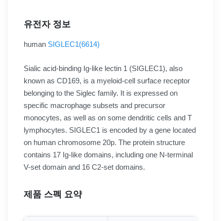
유전자 정보
human
SIGLEC1(6614)
Sialic acid-binding Ig-like lectin 1 (SIGLEC1), also
known as CD169, is a myeloid-cell surface receptor
belonging to the Siglec family. It is expressed on
specific macrophage subsets and precursor
monocytes, as well as on some dendritic cells and T
lymphocytes. SIGLEC1 is encoded by a gene located
on human chromosome 20p. The protein structure
contains 17 Ig-like domains, including one N-terminal
V-set domain and 16 C2-set domains.
제품 스펙 요약