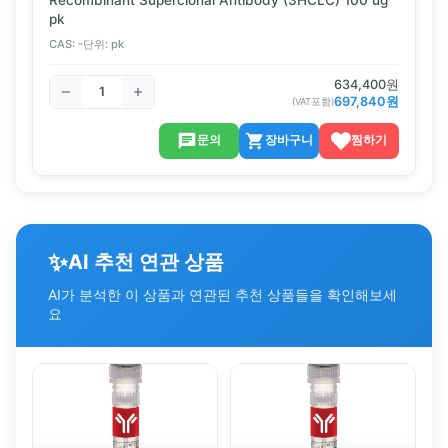
pk
CAS:
-
단위:
pk
634,400
원
697,840
원
(VAT포함)
문의
장바구니
찜하기
✨
AI 추천 연관 상품
AI가 분석한 이 상품과 연관된 추천 상품들을 확인해보세
요