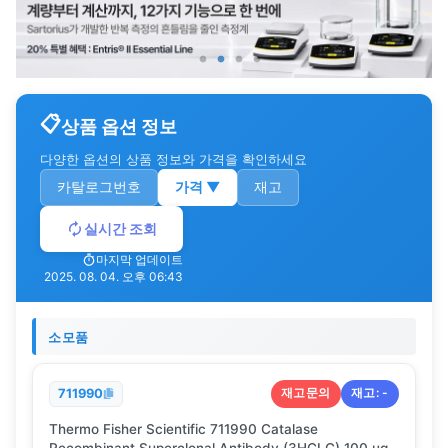
상품 옵션 정보
다양한 옵션의 상품 정보와 가격을 확인하세요
카탈로그번호
가격
▼
재고
실시간 조회
마지막 업데이트
2025. 08. 04. 오후 06:43
소모품
재고문의
재고:
-
711990
Thermo Fisher Scientific 711990 Catalase
Recombinant Superclonal Antibody (3HCLC) 100 ug