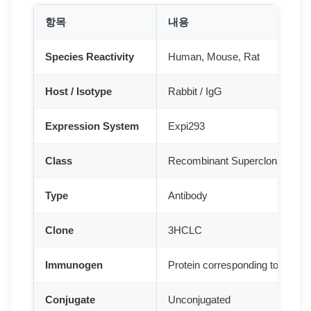
항목
내용
Species Reactivity
Human, Mouse, Rat
Host / Isotype
Rabbit / IgG
Expression System
Expi293
Class
Recombinant Superclonal
Type
Antibody
Clone
3HCLC
Immunogen
Protein corresponding to huma
Conjugate
Unconjugated