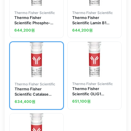
Thermo Fisher Scientific
Thermo Fisher Scientific
Thermo Fisher
Thermo Fisher
Scientific Phospho-
Scientific Lamin B1
WWTR1 (Ser311)
Recombinant
644,200
원
644,200
원
Recombinant
Superclonal Antibody
Superclonal Antibody
(10HCLC)
(14HCLC)
Thermo Fisher Scientific
Thermo Fisher Scientific
Thermo Fisher
Thermo Fisher
Scientific OLIG1
Scientific Catalase
Recombinant
Recombinant
651,100
원
634,400
원
Superclonal Antibody
Superclonal Antibody
(4HCLC)
(3HCLC)