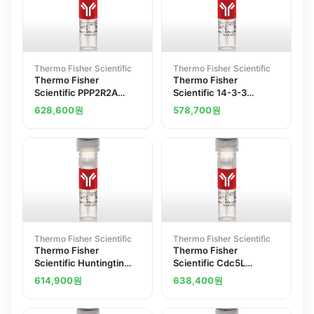
Thermo Fisher Scientific
Thermo Fisher Scientific
Thermo Fisher
Thermo Fisher
Scientific PPP2R2A
Scientific 14-3-3
Recombinant
epsilon Recombinant
628,600
원
578,700
원
Superclonal Antibody
Superclonal Antibody
1HCLC
5HCLC
Thermo Fisher Scientific
Thermo Fisher Scientific
Thermo Fisher
Thermo Fisher
Scientific Huntingtin
Scientific Cdc5L
Recombinant
Recombinant
614,900
원
638,400
원
Superclonal Antibody
Superclonal Antibody
3HCLC
22HCLC