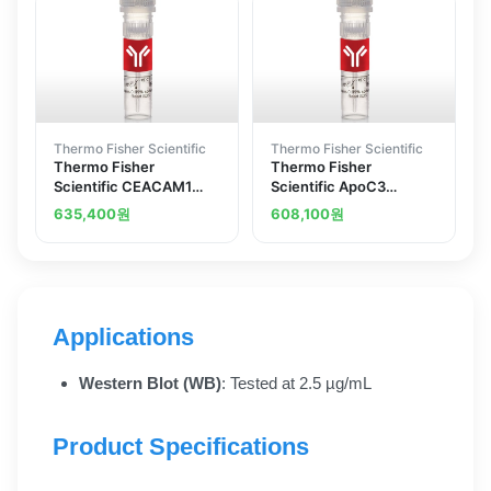
Thermo Fisher Scientific
Thermo Fisher Scientific
Thermo Fisher
Thermo Fisher
Scientific CEACAM1
Scientific ApoC3
Recombinant
Recombinant
635,400
원
608,100
원
Superclonal Antibody
Superclonal Antibody
10HCLC
6HCLC
Applications
Western Blot (WB)
: Tested at 2.5 µg/mL
Product Specifications