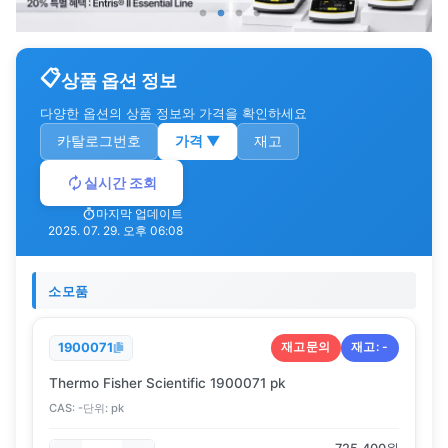
상품 옵션 정보
다양한 옵션의 상품 정보와 가격을 확인하세요
카탈로그번호
가격
▼
재고
실시간 조회
마지막 업데이트
2025. 07. 29. 오후 06:08
소모품
재고문의
재고:
-
1900071
Thermo Fisher Scientific 1900071 pk
CAS:
-
단위:
pk