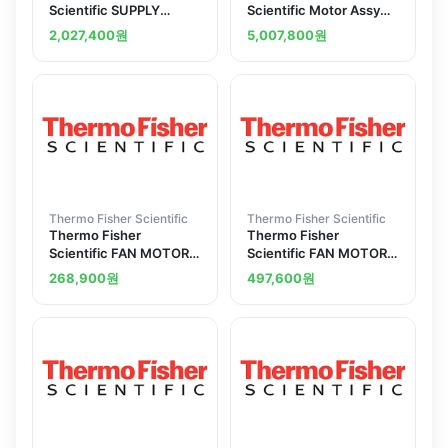
Scientific SUPPLY
Scientific Motor Assy
BLOWER
Sbda 115V BEL-7630-
2,027,400
원
5,007,800
원
81111
Thermo Fisher Scientific
Thermo Fisher Scientific
Thermo Fisher
Thermo Fisher
Scientific FAN MOTOR
Scientific FAN MOTOR
ASSY 230V 50 60HZ
110V OPEN FRAME
268,900
원
497,600
원