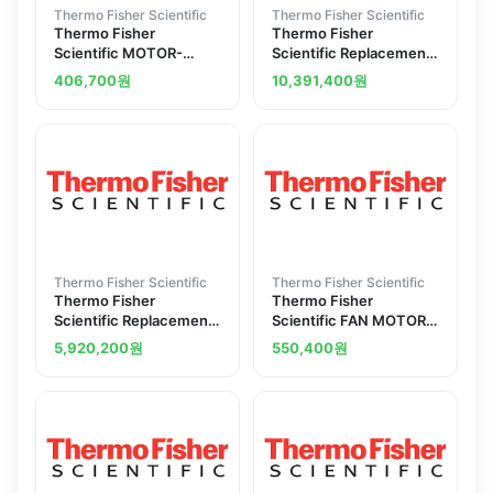
Thermo Fisher Scientific
Thermo Fisher Scientific
Thermo Fisher
Thermo Fisher
Scientific MOTOR-
Scientific Replacement
CABINET FAN-BOD
Motor for I P Washdown
406,700
원
10,391,400
원
Precision Modular Drive
Thermo Fisher Scientific
Thermo Fisher Scientific
Thermo Fisher
Thermo Fisher
Scientific Replacement
Scientific FAN MOTOR
Motor for I P Washdown
220V OPEN FRAME
5,920,200
원
550,400
원
Digital Modular Drive