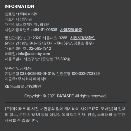
INFORMATION
상호명 : (주)데이터씨
대표이사 : 최영진
개인정보보호책임자 : 최영진
사업자등록번호 : 464-81-00805
사업자등록증
통신판매업신고 : 2020-서울서초-0268
사업자정보확인
운영시간 : 평일 9시~12시/13시~18시(주말, 공휴일 휴무)
대표전화번호 : 02-585-1342
이메일 : info@cacheby.com
서울특별시 서초구 방배중앙로 175 302호
무통장 입금계좌 :
기업은행 033-502993-01-019 / 신한은행 100-032-703829
예금주 : 주식회사 데이터씨
KB에스크로 :
가입확인
Copyright © 2021
DATASEE
All rights reserved.
(주)데이터씨의 사전 서면동의 없이 캐시바이 사이트(PC, 모바일)의 일체
의 정보, 콘텐츠 및 UI 등을 상업적 목적으로 전재, 전송, 스크래핑 등 무단
사용할 수 없습니다.