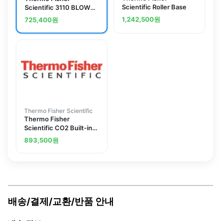
Scientific Roller Base
Scientific 3110 BLOWER
MOTOR REPLACE
1,242,500
원
725,400
원
Thermo Fisher Scientific
Thermo Fisher
Scientific CO2 Built-in
Gas Guard
893,500
원
배송/결제/교환/반품 안내