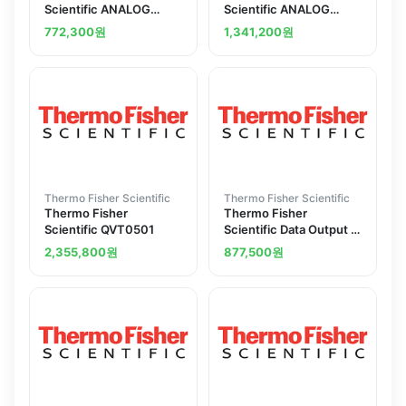
Scientific ANALOG
Scientific ANALOG
BD0-5 VOLT QI
DIGITAL INTERFACE
772,300
원
1,341,200
원
FOR B
Thermo Fisher Scientific
Thermo Fisher Scientific
Thermo Fisher
Thermo Fisher
Scientific QVT0501
Scientific Data Output 0
to 1 V
2,355,800
원
877,500
원