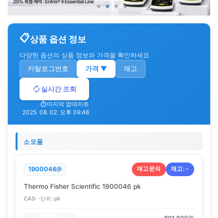
상품 옵션 정보
다양한 옵션의 상품 정보와 가격을 확인하세요
카탈로그번호
가격
▼
재고
실시간 조회
마지막 업데이트
2025. 08. 02. 오후 09:46
소모품
재고문의
재고:
-
1900046
Thermo Fisher Scientific 1900046 pk
CAS:
-
단위:
pk