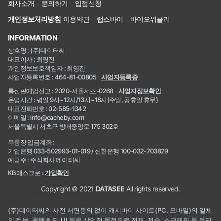
회사소개
문의하기
입점신청
개인정보처리방침
이용약관
랩스바이
바이오위클리
INFORMATION
상호명 : (주)데이터씨
대표이사 : 최영진
개인정보보호책임자 : 최영진
사업자등록번호 : 464-81-00805
사업자등록증
통신판매업신고 : 2020-서울서초-0268
사업자정보확인
운영시간 : 평일 9시~12시/13시~18시(주말, 공휴일 휴무)
대표전화번호 : 02-585-1342
이메일 : info@cacheby.com
서울특별시 서초구 방배중앙로 175 302호
무통장 입금계좌 :
기업은행 033-502993-01-019 / 신한은행 100-032-703829
예금주 : 주식회사 데이터씨
KB에스크로 :
가입확인
Copyright © 2021
DATASEE
All rights reserved.
(주)데이터씨의 사전 서면동의 없이 캐시바이 사이트(PC, 모바일)의 일체
의 정보, 콘텐츠 및 UI 등을 상업적 목적으로 전재, 전송, 스크래핑 등 무단