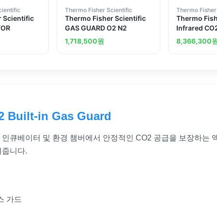
ientific
Thermo Fisher Scientific
Thermo Fisher 
 Scientific
Thermo Fisher Scientific
Thermo Fishe
TOR
GAS GUARD O2 N2
Infrared CO
Package
1,718,500
원
8,366,300
2 Built-in Gas Guard
n Gas Guard는 인큐베이터 및 환경 챔버에서 안정적인 CO2 공급을 보
여줍니다.
스 가드