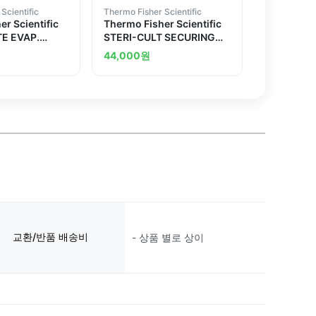
Scientific
Thermo Fisher Scientific
r Scientific
Thermo Fisher Scientific
E EVAP.
STERI-CULT SECURING
BRKT
44,000
원
교환/반품 배송비
- 상품 별로 상이