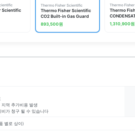
ientific
Thermo Fisher 
Thermo Fisher Scientific
 Scientific
Thermo Fishe
Thermo Fisher Scientific
CONDENSAT
CO2 Built-in Gas Guard
ASSEMBLY
1,310,900
원
893,500
원
료
부 지역 추가비용 발생
치비가 청구 될 수 있습니다
품 별로 상이)