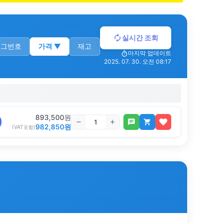
실시간 조회
로그번호
가격
▼
재고
마지막 업데이트
2025. 07. 30. 오전 08:17
893,500
원
982,850
원
(VAT포함)