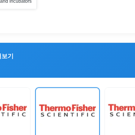
and Incubators
러보기