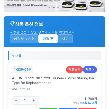
상품 옵션 정보
다양한 옵션의 상품 정보와 가격을 확인하세요
카탈로그번호
가격
▼
재고
소모품
재고문의
재고:
-
1-229-06
AS ONE 1-229-06 1-229-06 Pencil Mixer Stirring Bar
Type for Replacement ea
CAS:
-
단위:
ea
41,700
원
45,870
원
(VAT포함)