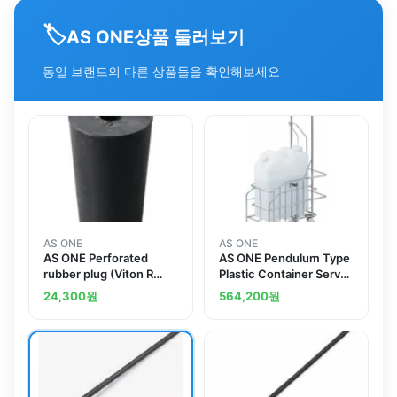
🏷️
상품 둘러보기
AS ONE
동일 브랜드의 다른 상품들을 확인해보세요
AS ONE
AS ONE
AS ONE Perforated
AS ONE Pendulum Type
rubber plug (Viton R
Plastic Container Server
Stopper) No. 1and
Made Of Steeland
24,300
원
564,200
원
others
others