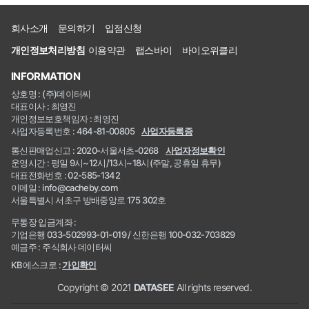
회사소개
문의하기
입점신청
개인정보처리방침
이용약관
랩스바이
바이오위클리
INFORMATION
상호명 : (주)데이터씨
대표이사 : 최영진
개인정보보호책임자 : 최영진
사업자등록번호 : 464-81-00805
사업자등록증
통신판매업신고 : 2020-서울서초-0268
사업자정보확인
운영시간 : 평일 9시~12시/13시~18시(주말, 공휴일 휴무)
대표전화번호 : 02-585-1342
이메일 : info@cacheby.com
서울특별시 서초구 방배중앙로 175 302호
무통장 입금계좌 :
기업은행 033-502993-01-019 / 신한은행 100-032-703829
예금주 : 주식회사 데이터씨
KB에스크로 :
가입확인
Copyright © 2021
DATASEE
All rights reserved.