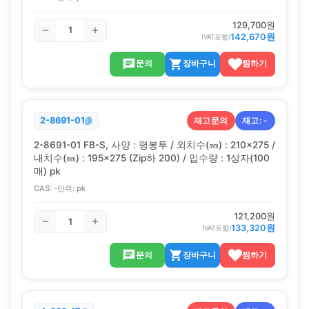
129,700
원
142,670
원
(VAT포함)
문의
장바구니
찜하기
재고문의
재고:
-
2-8691-01
2-8691-01 FB-S, 사양 : 평봉투 / 외치수(㎜) : 210×275 /
내치수(㎜) : 195×275 (Zip하 200) / 입수량 : 1상자(100
매) pk
CAS:
-
단위:
pk
121,200
원
133,320
원
(VAT포함)
문의
장바구니
찜하기