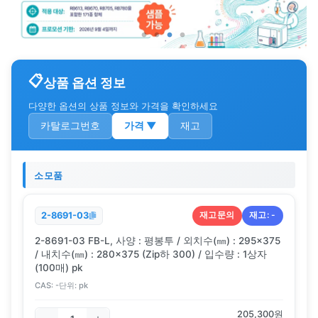
상품 옵션 정보
다양한 옵션의 상품 정보와 가격을 확인하세요
카탈로그번호
가격
▼
재고
소모품
재고문의
재고:
-
2-8691-03
2-8691-03 FB-L, 사양 : 평봉투 / 외치수(㎜) : 295×375
/ 내치수(㎜) : 280×375 (Zip하 300) / 입수량 : 1상자
(100매) pk
CAS:
-
단위:
pk
205,300
원