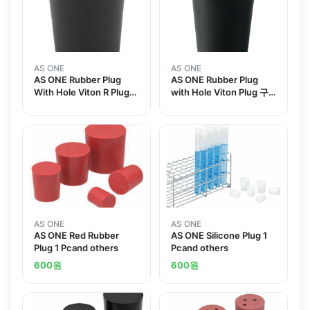
AS ONE
AS ONE
AS ONE Rubber Plug
AS ONE Rubber Plug
With Hole Viton R Plug
with Hole Viton Plug 구
No.8
멍 고무마개 바이톤 마개
AS ONE
AS ONE
AS ONE Red Rubber
AS ONE Silicone Plug 1
Plug 1 Pcand others
Pcand others
600
원
600
원