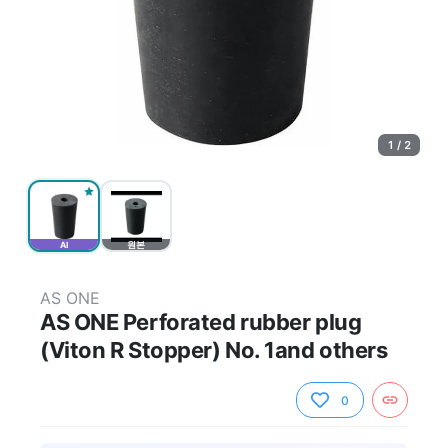
1 / 2
AI
원본
AS ONE
AS ONE Perforated rubber plug
(Viton R Stopper) No. 1and others
0