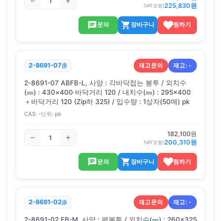
225,830
원
(VAT포함)
문의
장바구니
찜하기
재고문의
재고:
-
2-8691-07
2-8691-07 ABFB-L, 사양 : 각바닥접는 봉투 / 외치수
(㎜) : 430×400·바닥거리 120 / 내치수(㎜) : 295×400
＋바닥거리 120 (Zip하 325) / 입수량 : 1상자(50매) pk
CAS:
-
단위:
pk
182,100
원
200,310
원
(VAT포함)
문의
장바구니
찜하기
재고문의
재고:
-
2-8691-02
2-8691-02 FB-M, 사양 : 평봉투 / 외치수(㎜) : 260×325