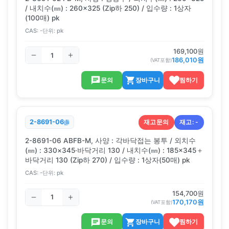
/ 내치수(㎜) : 260×325 (Zip하 250) / 입수량 : 1상자
(100매) pk
CAS:
-
단위:
pk
169,100
원
186,010
원
(VAT포함)
문의
장바구니
찜하기
재고문의
재고:
-
2-8691-06
2-8691-06 ABFB-M, 사양 : 각바닥접는 봉투 / 외치수
(㎜) : 330×345·바닥거리 130 / 내치수(㎜) : 185×345＋
바닥거리 130 (Zip하 270) / 입수량 : 1상자(50매) pk
CAS:
-
단위:
pk
154,700
원
170,170
원
(VAT포함)
문의
장바구니
찜하기