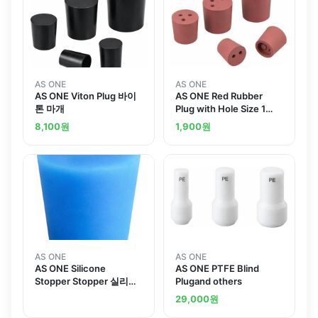
AS ONE
AS ONE
AS ONE Viton Plug 바이
AS ONE Red Rubber
톤 마개
Plug with Hole Size 1
Pcand others
8,100
원
1,900
원
AS ONE
AS ONE
AS ONE Silicone
AS ONE PTFE Blind
Stopper Stopper 실리콘
Plugand others
마개
29,000
원