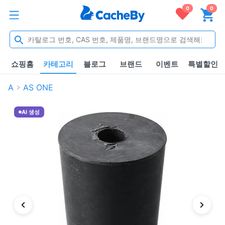
0
0
쇼핑홈
카테고리
블로그
브랜드
이벤트
특별할인
A
AS ONE
AI 생성