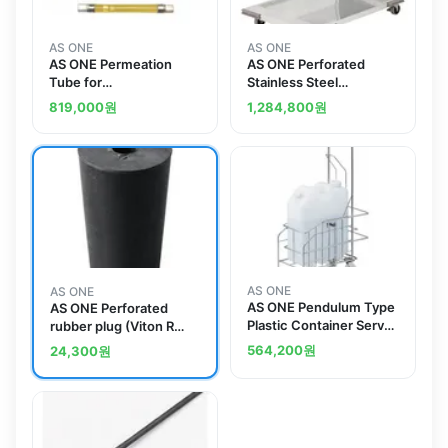
AS ONE
AS ONE
AS ONE Permeation
AS ONE Perforated
Tube for
Stainless Steel
ethylmercaptanand
Truckand others
819,000
원
1,284,800
원
others
AS ONE
AS ONE
AS ONE Pendulum Type
AS ONE Perforated
Plastic Container Server
rubber plug (Viton R
Made Of Steeland
Stopper) No. 1and
564,200
원
24,300
원
others
others