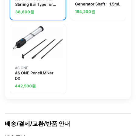
Generator Shaft 1.5mL
Stirring Bar Type for
Replacement
154,200
원
38,600
원
AS ONE
AS ONE Pencil Mixer
DX
442,500
원
배송/결제/교환/반품 안내