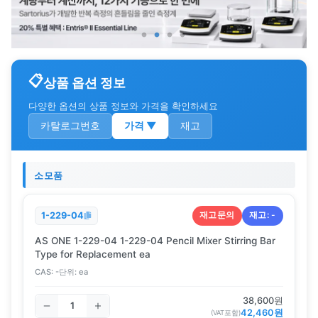
상품 옵션 정보
다양한 옵션의 상품 정보와 가격을 확인하세요
카탈로그번호
가격
▼
재고
소모품
재고문의
재고:
-
1-229-04
AS ONE 1-229-04 1-229-04 Pencil Mixer Stirring Bar
Type for Replacement ea
CAS:
-
단위:
ea
38,600
원
42,460
원
(VAT포함)