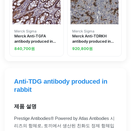
Merck Sigma
Merck Sigma
Merck Anti-TGFA
Merck Anti-TDRKH
antibody produced in
antibody produced in
rabbit
rabbit
840,700
원
920,800
원
Anti-TDG antibody produced in
rabbit
제품 설명
Prestige Antibodies® Powered by Atlas Antibodies 시
리즈의 항체로, 토끼에서 생산된 친화도 정제 항체입