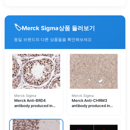
🏷️
상품 둘러보기
Merck Sigma
동일 브랜드의 다른 상품들을 확인해보세요
Merck Sigma
Merck Sigma
Merck Anti-BRD4
Merck Anti-CHRM3
antibody produced in
antibody produced in
rabbit
rabbit