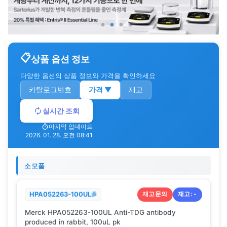
상품 옵션 정보
다양한 옵션의 상품 정보와 가격을 확인하세요
카탈로그번호
가격
▼
재고
실시간 조회
마지막 업데이트
2026. 01. 28. 오전 08:41
소모품
재고문의
재고:
-
HPA052263-100UL
Merck HPA052263-100UL Anti-TDG antibody
produced in rabbit, 100uL pk