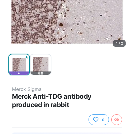
1 / 2
AI
원본
Merck Sigma
Merck Anti-TDG antibody
produced in rabbit
0