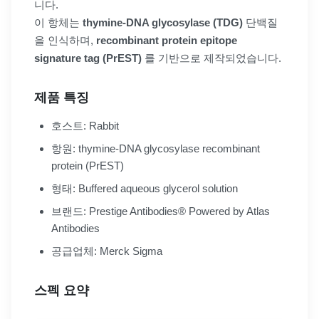
니다.
이 항체는
thymine-DNA glycosylase (TDG)
단백질
을 인식하며,
recombinant protein epitope
signature tag (PrEST)
를 기반으로 제작되었습니다.
제품 특징
호스트: Rabbit
항원: thymine-DNA glycosylase recombinant
protein (PrEST)
형태: Buffered aqueous glycerol solution
브랜드: Prestige Antibodies® Powered by Atlas
Antibodies
공급업체: Merck Sigma
스펙 요약