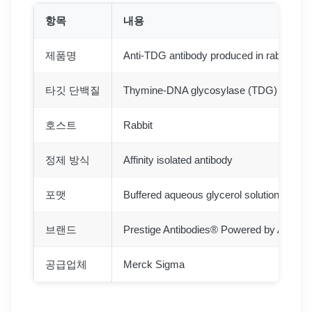
항목
내용
제품명
Anti-TDG antibody produced in rabbit
타깃 단백질
Thymine-DNA glycosylase (TDG)
호스트
Rabbit
정제 방식
Affinity isolated antibody
포맷
Buffered aqueous glycerol solution
브랜드
Prestige Antibodies® Powered by Atlas An
공급업체
Merck Sigma