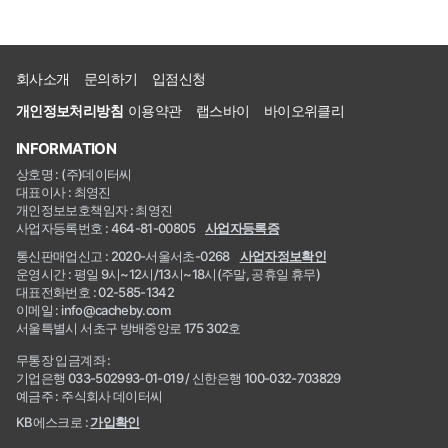
회사소개
문의하기
입점신청
개인정보처리방침
이용약관
랩스바이
바이오위클리
INFORMATION
상호명 : (주)데이터씨
대표이사 : 최영진
개인정보보호책임자 : 최영진
사업자등록번호 : 464-81-00805
사업자등록증
통신판매업신고 : 2020-서울서초-0268
사업자정보확인
운영시간 : 평일 9시~12시/13시~18시(주말, 공휴일 휴무)
대표전화번호 : 02-585-1342
이메일 : info@cacheby.com
서울특별시 서초구 방배중앙로 175 302호
무통장 입금계좌 :
기업은행 033-502993-01-019 / 신한은행 100-032-703829
예금주 : 주식회사 데이터씨
KB에스크로 :
가입확인