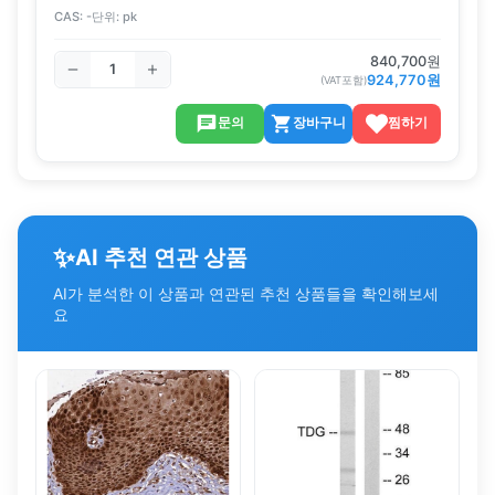
CAS:
-
단위:
pk
840,700
원
924,770
원
(VAT포함)
문의
장바구니
찜하기
✨
AI 추천 연관 상품
AI가 분석한 이 상품과 연관된 추천 상품들을 확인해보세
요