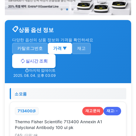
상품 옵션 정보
다양한 옵션의 상품 정보와 가격을 확인하세요
카탈로그번호
가격
▼
재고
실시간 조회
마지막 업데이트
2025. 08. 04. 오후 03:09
소모품
재고문의
재고:
-
713400
Thermo Fisher Scientific 713400 Annexin A1
Polyclonal Antibody 100 ul pk
CAS:
-
단위:
pk