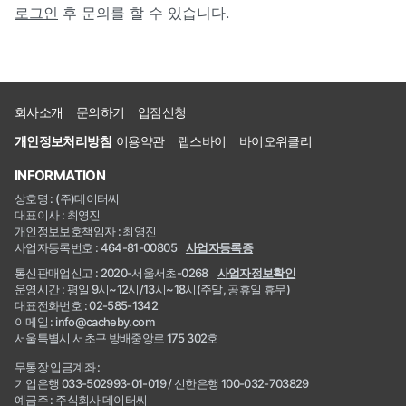
로그인
후 문의를 할 수 있습니다.
회사소개
문의하기
입점신청
개인정보처리방침
이용약관
랩스바이
바이오위클리
INFORMATION
상호명 : (주)데이터씨
대표이사 : 최영진
개인정보보호책임자 : 최영진
사업자등록번호 : 464-81-00805
사업자등록증
통신판매업신고 : 2020-서울서초-0268
사업자정보확인
운영시간 : 평일 9시~12시/13시~18시(주말, 공휴일 휴무)
대표전화번호 : 02-585-1342
이메일 : info@cacheby.com
서울특별시 서초구 방배중앙로 175 302호
무통장 입금계좌 :
기업은행 033-502993-01-019 / 신한은행 100-032-703829
예금주 : 주식회사 데이터씨