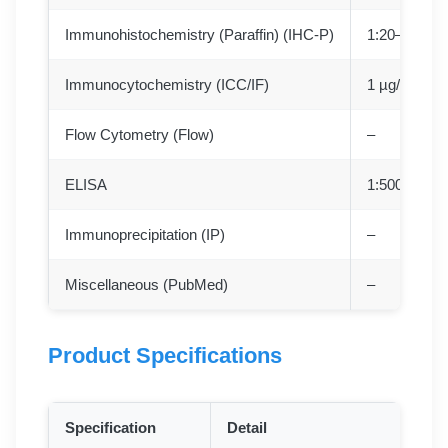
Immunohistochemistry (Paraffin) (IHC-P)
1:20–1:200
Immunocytochemistry (ICC/IF)
1 µg/mL
Flow Cytometry (Flow)
–
ELISA
1:500–1:50,
Immunoprecipitation (IP)
–
Miscellaneous (PubMed)
–
Product Specifications
Specification
Detail