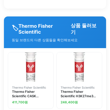
상품 둘러보
Thermo Fisher
🏷️
Scientific
기
동일 브랜드의 다른 상품들을 확인해보세요
Thermo Fisher Scientific
Thermo Fisher Scientific
Thermo Fisher
Thermo Fisher
Scientific CASK
Scientific H3K27me3
Polyclonal Antibody
Recombinant
411,700
원
246,400
원
Superclonal Antibody
(30HCLC), ChIP-