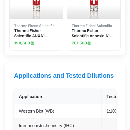
Thermo Fisher Scientific
Thermo Fisher Scientific
Thermo Fisher
Thermo Fisher
Scientific ANXA1
Scientific Annexin A1
Annexin A1 Polyclonal
Polyclonal Antibody
194,600
원
701,500
원
Antibody
Applications and Tested Dilutions
Application
Tested Dilu
Western Blot (WB)
1:100–1:1,0
Immunohistochemistry (IHC)
–