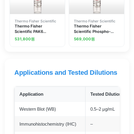
Thermo Fisher Scientific
Thermo Fisher Scientific
Thermo Fisher
Thermo Fisher
Scientific PAK6
Scientific Phospho-
Polyclonal Antibody
PAK3 Ser139 Polyclonal
531,800
원
569,000
원
Antibody
Applications and Tested Dilutions
Application
Tested Dilution
Western Blot (WB)
0.5–2 µg/mL
Immunohistochemistry (IHC)
–