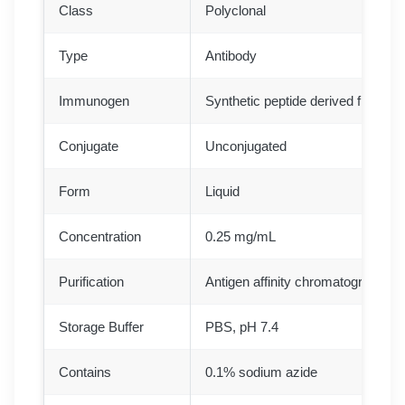
Class
Polyclonal
Type
Antibody
Immunogen
Synthetic peptide derived from an
Conjugate
Unconjugated
Form
Liquid
Concentration
0.25 mg/mL
Purification
Antigen affinity chromatography
Storage Buffer
PBS, pH 7.4
Contains
0.1% sodium azide