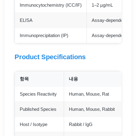
Immunocytochemistry (ICC/IF)
1–2 µg/mL
ELISA
Assay-dependent
Immunoprecipitation (IP)
Assay-dependent
Product Specifications
항목
내용
Species Reactivity
Human, Mouse, Rat
Published Species
Human, Mouse, Rabbit
Host / Isotype
Rabbit / IgG