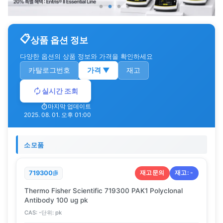
상품 옵션 정보
다양한 옵션의 상품 정보와 가격을 확인하세요
카탈로그번호
가격
▼
재고
실시간 조회
마지막 업데이트
2025. 08. 01. 오후 01:00
소모품
재고문의
재고:
-
719300
Thermo Fisher Scientific 719300 PAK1 Polyclonal
Antibody 100 ug pk
CAS:
-
단위:
pk