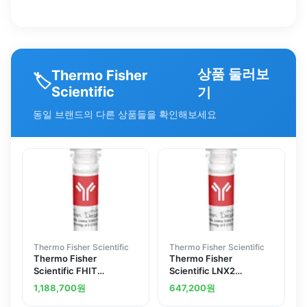
상품 둘러보
Thermo Fisher
🏷️
Scientific
기
동일 브랜드의 다른 상품들을 확인해보세요
Thermo Fisher Scientific
Thermo Fisher Scientific
Thermo Fisher
Thermo Fisher
Scientific FHIT
Scientific LNX2
Polyclonal Antibody
Polyclonal Antibody
1,188,700
원
647,200
원