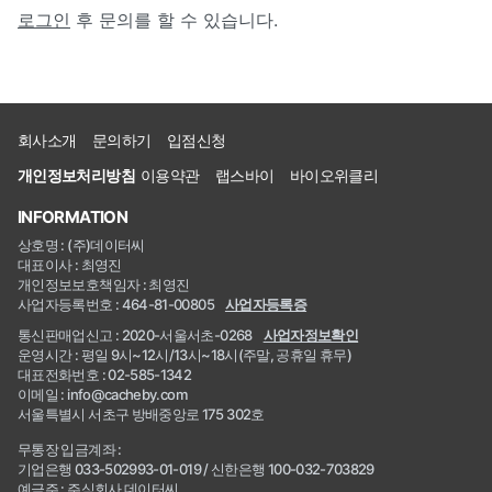
로그인
후 문의를 할 수 있습니다.
회사소개
문의하기
입점신청
개인정보처리방침
이용약관
랩스바이
바이오위클리
INFORMATION
상호명 : (주)데이터씨
대표이사 : 최영진
개인정보보호책임자 : 최영진
사업자등록번호 : 464-81-00805
사업자등록증
통신판매업신고 : 2020-서울서초-0268
사업자정보확인
운영시간 : 평일 9시~12시/13시~18시(주말, 공휴일 휴무)
대표전화번호 : 02-585-1342
이메일 : info@cacheby.com
서울특별시 서초구 방배중앙로 175 302호
무통장 입금계좌 :
기업은행 033-502993-01-019 / 신한은행 100-032-703829
예금주 : 주식회사 데이터씨