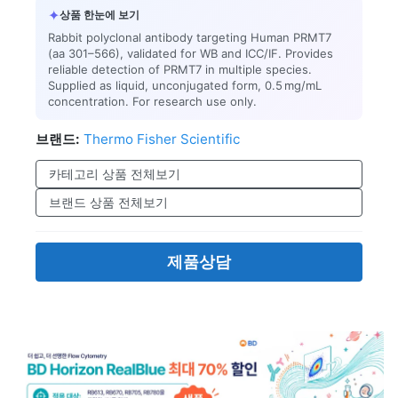
✦
상품 한눈에 보기
Rabbit polyclonal antibody targeting Human PRMT7
(aa 301–566), validated for WB and ICC/IF. Provides
reliable detection of PRMT7 in multiple species.
Supplied as liquid, unconjugated form, 0.5 mg/mL
concentration. For research use only.
브랜드:
Thermo Fisher Scientific
카테고리 상품 전체보기
브랜드 상품 전체보기
제품상담