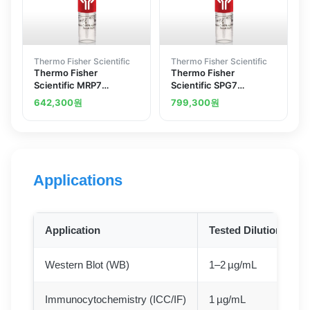
Thermo Fisher Scientific
Thermo Fisher Scientific
Thermo Fisher
Thermo Fisher
Scientific MRP7
Scientific SPG7
Polyclonal Antibody
Polyclonal Antibody
642,300
원
799,300
원
Applications
Application
Tested Dilution
Western Blot (WB)
1–2 µg/mL
Immunocytochemistry (ICC/IF)
1 µg/mL