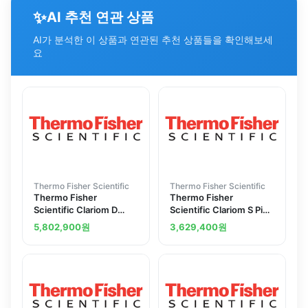
✨
AI 추천 연관 상품
AI가 분석한 이 상품과 연관된 추천 상품들을 확인해보세
요
Thermo Fisher Scientific
Thermo Fisher Scientific
Thermo Fisher
Thermo Fisher
Scientific Clariom D
Scientific Clariom S Pico
Assay rat 10 reactions
Assay rat 12 reactions
5,802,900
원
3,629,400
원