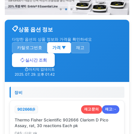
상품 옵션 정보
다양한 옵션의 상품 정보와 가격을 확인하세요
카탈로그번호
가격
▼
재고
실시간 조회
마지막 업데이트
2025. 07. 29. 오후 01:42
장비
재고문의
재고:
-
902666
Thermo Fisher Scientific 902666 Clariom D Pico
Assay, rat, 30 reactions Each pk
CAS:
-
단위:
pk