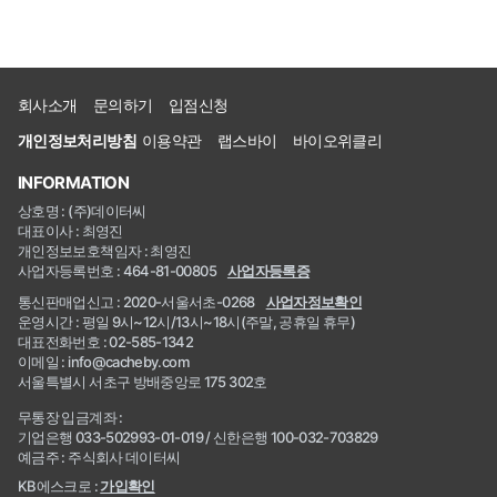
회사소개
문의하기
입점신청
개인정보처리방침
이용약관
랩스바이
바이오위클리
INFORMATION
상호명 : (주)데이터씨
대표이사 : 최영진
개인정보보호책임자 : 최영진
사업자등록번호 : 464-81-00805
사업자등록증
통신판매업신고 : 2020-서울서초-0268
사업자정보확인
운영시간 : 평일 9시~12시/13시~18시(주말, 공휴일 휴무)
대표전화번호 : 02-585-1342
이메일 : info@cacheby.com
서울특별시 서초구 방배중앙로 175 302호
무통장 입금계좌 :
기업은행 033-502993-01-019 / 신한은행 100-032-703829
예금주 : 주식회사 데이터씨
KB에스크로 :
가입확인