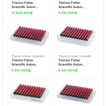
Thermo Fisher
Thermo Fisher
Scientific Axiom
Scientific Axiom
Microbiome 96 array
Microbiome Reagent Kit
12,936,400
원
4,519,500
원
plate
for four 24-array plates
Thermo Fisher Scientific
Thermo Fisher Scientific
Thermo Fisher
Thermo Fisher
Scientific Axiom
Scientific Axiom
Genome-Wide ASI 1
Genome-Wide EUR 96
6,601,000
원
6,601,000
원
Array Plate
array plate