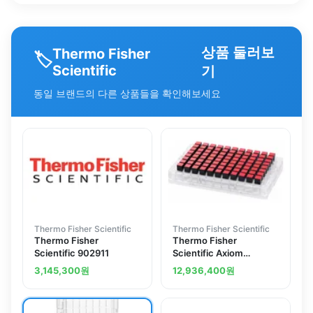
상품 둘러보
Thermo Fisher
🏷️
Scientific
기
동일 브랜드의 다른 상품들을 확인해보세요
Thermo Fisher Scientific
Thermo Fisher Scientific
Thermo Fisher
Thermo Fisher
Scientific 902911
Scientific Axiom
Microbiome, 96 array
3,145,300
원
12,936,400
원
plate