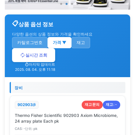
상품 옵션 정보
다양한 옵션의 상품 정보와 가격을 확인하세요
카탈로그번호
가격
▼
재고
실시간 조회
마지막 업데이트
2025. 08. 04. 오후 11:18
장비
재고문의
재고:
-
902903
Thermo Fisher Scientific 902903 Axiom Microbiome,
24 array plate Each pk
CAS:
-
단위:
pk