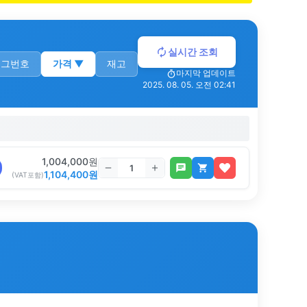
실시간 조회
로그번호
가격
▼
재고
마지막 업데이트
2025. 08. 05. 오전 02:41
1,004,000
원
1,104,400
원
(VAT포함)