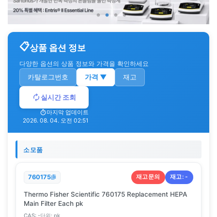
상품 옵션 정보
다양한 옵션의 상품 정보와 가격을 확인하세요
카탈로그번호
가격
▼
재고
실시간 조회
마지막 업데이트
2026. 08. 04. 오전 02:51
소모품
재고문의
재고:
-
760175
Thermo Fisher Scientific 760175 Replacement HEPA
Main Filter Each pk
CAS:
-
단위:
pk