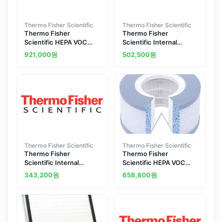
Thermo Fisher Scientific
Thermo Fisher Scientific
Thermo Fisher
Thermo Fisher
Scientific HEPA VOC
Scientific Internal
REPLACEMENT FILTER
Chamber Replacement
921,000
원
502,500
원
KI
Kit
Thermo Fisher Scientific
Thermo Fisher Scientific
Thermo Fisher
Thermo Fisher
Scientific Internal
Scientific HEPA VOC
Chamber Replacement
Filter System
343,200
원
658,800
원
Kit