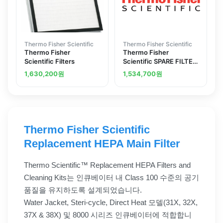
Thermo Fisher Scientific
Thermo Fisher Scientific
Thermo Fisher
Thermo Fisher
Scientific Filters
Scientific SPARE FILTER
SET PV 12 HEPA
1,630,200
원
1,534,700
원
Thermo Fisher Scientific
Replacement HEPA Main Filter
Thermo Scientific™ Replacement HEPA Filters and
Cleaning Kits는 인큐베이터 내 Class 100 수준의 공기
품질을 유지하도록 설계되었습니다.
Water Jacket, Steri-cycle, Direct Heat 모델(31X, 32X,
37X & 38X) 및 8000 시리즈 인큐베이터에 적합합니