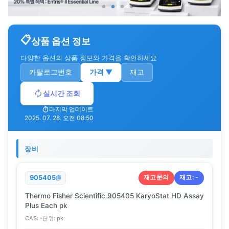
상품 옵션 정보
다양한 옵션의 상품 정보와 가격을 확인하세요
카탈로그번호
가격
▼
재고
실시간 조회
마지막 업데이트
2025. 07. 28. 오전 08:50
장비
재고문의
재고:
-
905405
Thermo Fisher Scientific 905405 KaryoStat HD Assay
Plus Each pk
CAS:
-
단위:
pk