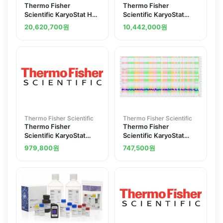
Thermo Fisher
Thermo Fisher
Scientific KaryoStat HD
Scientific KaryoStat
Assay
Assay
20,620,700
원
10,442,000
원
Thermo Fisher Scientific
Thermo Fisher Scientific
Thermo Fisher
Thermo Fisher
Scientific KaryoStat
Scientific KaryoStat
with Cell ID Assay
Genetic Stability Assay
979,800
원
747,500
원
Service
Service