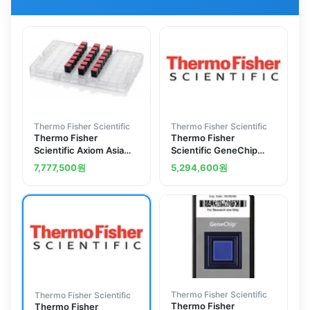
Thermo Fisher Scientific
Thermo Fisher Scientific
Thermo Fisher
Thermo Fisher
Scientific Axiom Asia
Scientific GeneChip
Precision Medicine
PrimeView Global Gene
7,777,500
원
5,294,600
원
Research Array Kit, 24-
Expression Profile
format
Assay, 10 reactions, 30
arrays
Thermo Fisher Scientific
Thermo Fisher Scientific
Thermo Fisher
Thermo Fisher