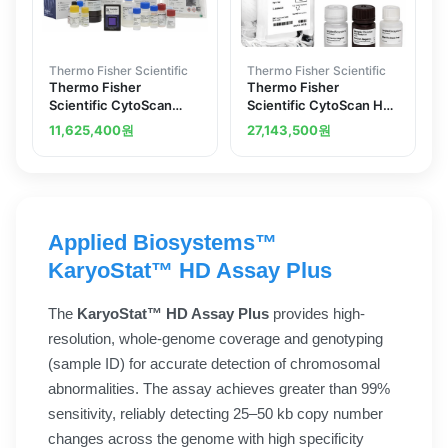
Thermo Fisher Scientific
Thermo Fisher Scientific
Thermo Fisher
Thermo Fisher
Scientific CytoScan
Scientific CytoScan HD
750K Kit Plus 24 24
Accel Array and
11,625,400
원
27,143,500
원
arrays
Reagent Kit Bundle
Applied Biosystems™
KaryoStat™ HD Assay Plus
The
KaryoStat™ HD Assay Plus
provides high-
resolution, whole-genome coverage and genotyping
(sample ID) for accurate detection of chromosomal
abnormalities. The assay achieves greater than 99%
sensitivity, reliably detecting 25–50 kb copy number
changes across the genome with high specificity