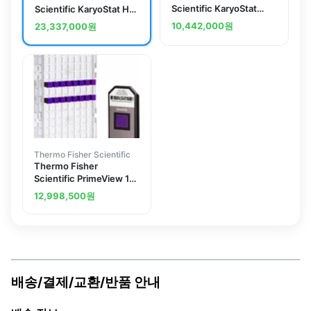
Scientific KaryoStat
Scientific KaryoStat HD
Assay
Assay Plus
10,442,000
원
23,337,000
원
Thermo Fisher Scientific
Thermo Fisher
Scientific PrimeView 16
Global Gene Expression
12,998,500
원
Profile Assay
배송/결제/교환/반품 안내