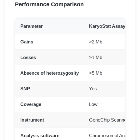
Performance Comparison
Parameter
KaryoStat Assay
Gains
>2 Mb
Losses
>1 Mb
Absence of heterozygosity
>5 Mb
SNP
Yes
Coverage
Low
Instrument
GeneChip Scanner 3000 
Analysis software
Chromosomal Analysis S