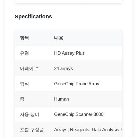
Specifications
항목
내용
유형
HD Assay Plus
어레이 수
24 arrays
형식
GeneChip Probe Array
종
Human
사용 장비
GeneChip Scanner 3000
포함 구성품
Arrays, Reagents, Data Analysis Softwar