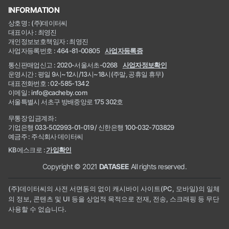
INFORMATION
상호명 : (주)데이터씨
대표이사 : 최영진
개인정보보호책임자 : 최영진
사업자등록번호 : 464-81-00805
사업자등록증
통신판매업신고 : 2020-서울서초-0268
사업자정보확인
운영시간 : 평일 9시~12시/13시~18시(주말, 공휴일 휴무)
대표전화번호 : 02-585-1342
이메일 : info@cacheby.com
서울특별시 서초구 방배중앙로 175 302호
무통장 입금계좌 :
기업은행 033-502993-01-019 / 신한은행 100-032-703829
예금주 : 주식회사 데이터씨
KB에스크로 :
가입확인
Copyright © 2021
DATASEE
All rights reserved.
(주)데이터씨의 사전 서면동의 없이 캐시바이 사이트(PC, 모바일)의 일체
의 정보, 콘텐츠 및 UI 등을 상업적 목적으로 전재, 전송, 스크래핑 등 무단
사용할 수 없습니다.