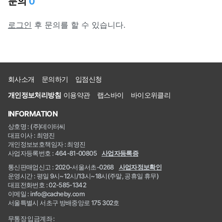
문의
0
로그인
후 문의를 할 수 있습니다.
회사소개
문의하기
입점신청
개인정보처리방침
이용약관
랩스바이
바이오위클리
INFORMATION
상호명 : (주)데이터씨
대표이사 : 최영진
개인정보보호책임자 : 최영진
사업자등록번호 : 464-81-00805
사업자등록증
통신판매업신고 : 2020-서울서초-0268
사업자정보확인
운영시간 : 평일 9시~12시/13시~18시(주말, 공휴일 휴무)
대표전화번호 : 02-585-1342
이메일 : info@cacheby.com
서울특별시 서초구 방배중앙로 175 302호
무통장 입금계좌 :