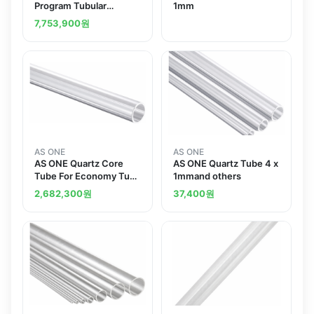
Program Tubular
1mm
Electric Furnaceand
7,753,900
원
others
AS ONE
AS ONE
AS ONE Quartz Core
AS ONE Quartz Tube 4 x
Tube For Economy Tube
1mmand others
Electric Furnace For
2,682,300
원
37,400
원
ROM and others