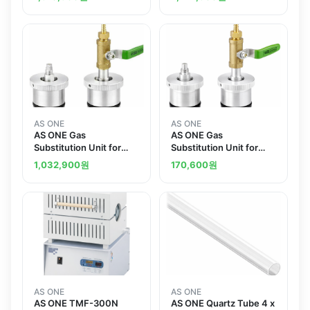
AS ONE
AS ONE
AS ONE Gas
AS ONE Gas
Substitution Unit for
Substitution Unit for
TMF-500N Quartz
Quartz Furnace Tube
1,032,900
원
170,600
원
Furnace Tube 44mm
64.5mm
AS ONE
AS ONE
AS ONE TMF-300N
AS ONE Quartz Tube 4 x