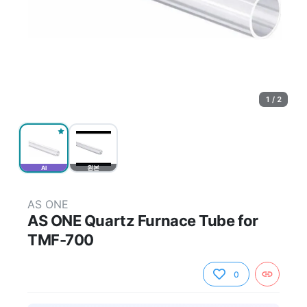
1 / 2
AI
원본
AS ONE
AS ONE Quartz Furnace Tube for
TMF-700
0