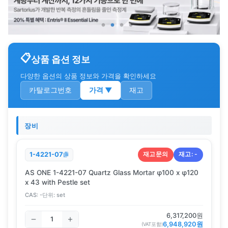
상품 옵션 정보
다양한 옵션의 상품 정보와 가격을 확인하세요
카탈로그번호
가격
▼
재고
장비
재고문의
재고:
-
1-4221-07
AS ONE 1-4221-07 Quartz Glass Mortar φ100 x φ120
x 43 with Pestle set
CAS:
-
단위:
set
6,317,200
원
6,948,920
원
(VAT포함)