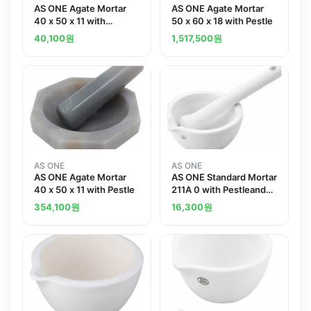
AS ONE Agate Mortar
AS ONE Agate Mortar
40 x 50 x 11 with
50 x 60 x 18 with Pestle
Pestleand others
40,100
원
1,517,500
원
AS ONE
AS ONE
AS ONE Agate Mortar
AS ONE Standard Mortar
40 x 50 x 11 with Pestle
211A 0 with Pestleand
others
354,100
원
16,300
원