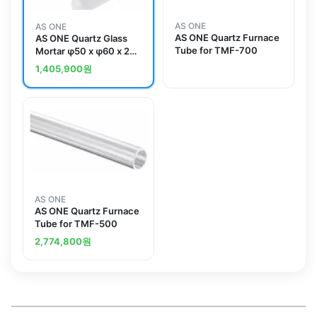
AS ONE
AS ONE
AS ONE Quartz Furnace
AS ONE Quartz Glass
Tube for TMF-700
Mortar φ50 x φ60 x 20
with Pestleand others
1,405,900
원
AS ONE
AS ONE Quartz Furnace
Tube for TMF-500
2,774,800
원