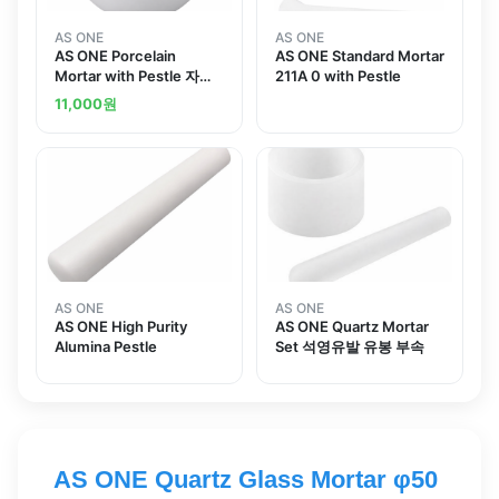
AS ONE
AS ONE
AS ONE Porcelain
AS ONE Standard Mortar
Mortar with Pestle 자기
211A 0 with Pestle
유발 유봉 부속
11,000
원
AS ONE
AS ONE
AS ONE High Purity
AS ONE Quartz Mortar
Alumina Pestle
Set 석영유발 유봉 부속
AS ONE Quartz Glass Mortar φ50