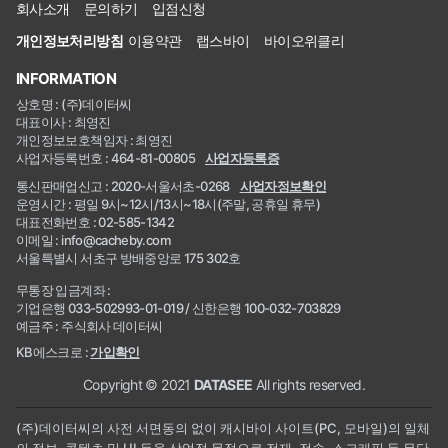
회사소개
문의하기
입점신청
개인정보처리방침
이용약관
랩스바이
바이오위클리
INFORMATION
상호명 : (주)데이터씨
대표이사 : 최영진
개인정보보호책임자 : 최영진
사업자등록번호 : 464-81-00805
사업자등록증
통신판매업신고 : 2020-서울서초-0268
사업자정보확인
운영시간 : 평일 9시~12시/13시~18시(주말, 공휴일 휴무)
대표전화번호 : 02-585-1342
이메일 : info@cacheby.com
서울특별시 서초구 방배중앙로 175 302호
무통장 입금계좌 :
기업은행 033-502993-01-019 / 신한은행 100-032-703829
예금주 : 주식회사 데이터씨
KB에스크로 :
가입확인
Copyright © 2021
DATASEE
All rights reserved.
(주)데이터씨의 사전 서면동의 없이 캐시바이 사이트(PC, 모바일)의 일체
의 정보, 콘텐츠 및 UI 등을 상업적 목적으로 전재, 전송, 스크래핑 등 무단