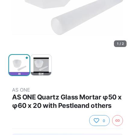
1 / 2
AI
원본
AS ONE
AS ONE Quartz Glass Mortar φ50 x
φ60 x 20 with Pestleand others
0