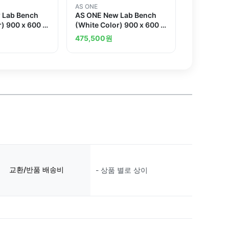
AS ONE
 Lab Bench
AS ONE New Lab Bench
r) 900 x 600 x
(White Color) 900 x 600 x
dand others
800 Standardand others
475,500
원
교환/반품 배송비
- 상품 별로 상이