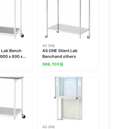
AS ONE
 Lab Bench
AS ONE Silent Lab
 900 x 600 x
Benchand others
dand others
998,700
원
AS ONE