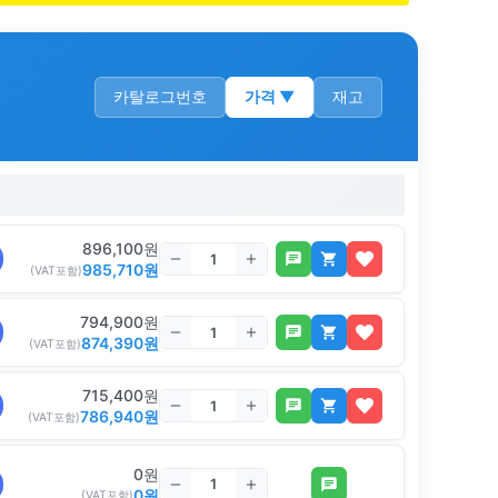
카탈로그번호
가격
▼
재고
896,100
원
985,710
원
(VAT포함)
794,900
원
874,390
원
(VAT포함)
715,400
원
786,940
원
(VAT포함)
0
원
0
원
(VAT포함)