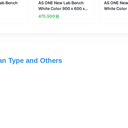
ab Bench
AS ONE New Lab Bench
AS ONE New
White Color 900 x 600 x
White Color
800 Standardand others
850 Standa
475,500
원
n Type and Others