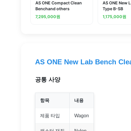
AS ONE Compact Clean
AS ONE New L
Benchand others
Type B-SB
7,295,000
원
1,175,000
원
AS ONE New Lab Bench Clea
공통 사양
항목
내용
제품 타입
Wagon
캐스터 재질
Nylon