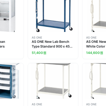
AS ONE
AS ONE
lean
AS ONE New Lab Bench
AS ONE New
ers
Type Standard 900 x 450
White Color
x 800mmand others
850 Standar
51,400
원
144,600
원
AS ONE
AS ONE