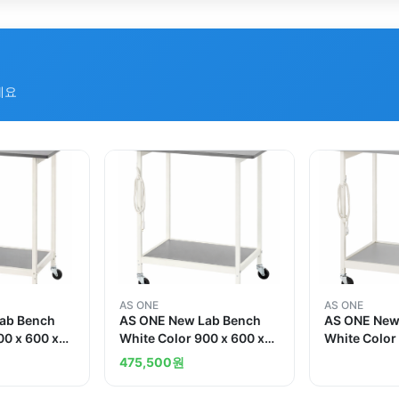
세요
AS ONE
AS ONE
ab Bench
AS ONE New Lab Bench
AS ONE New
00 x 600 x
White Color 900 x 600 x
White Color
and others
800 Standardand others
800 Standa
475,500
원