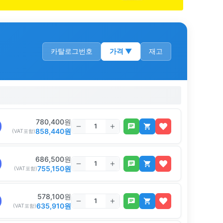
카탈로그번호
가격
▼
재고
780,400
원
858,440
원
(VAT포함)
686,500
원
755,150
원
(VAT포함)
578,100
원
635,910
원
(VAT포함)