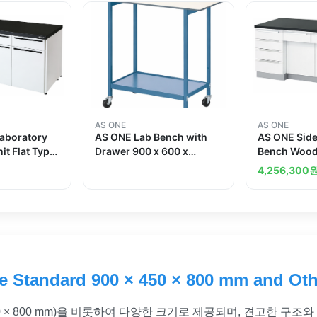
AS ONE
AS ONE
Laboratory
AS ONE Lab Bench with
AS ONE Side
it Flat Type
Drawer 900 x 600 x
Bench Wood
800and
790mm
x 750 x 80
4,256,300
 Standard 900 × 450 × 800 mm and Oth
 450 × 800 mm)을 비롯하여 다양한 크기로 제공되며, 견고한