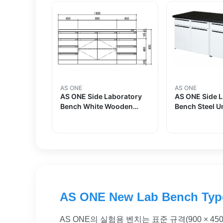
AS ONE
AS ONE
AS ONE Side Laboratory
AS ONE Side 
Bench White Wooden
Bench Steel Un
Type 1800 x 750 x 800and
450 x 750 x 
others
others
AS ONE New Lab Bench Type
AS ONE의 실험용 벤치는 표준 규격(900 ×