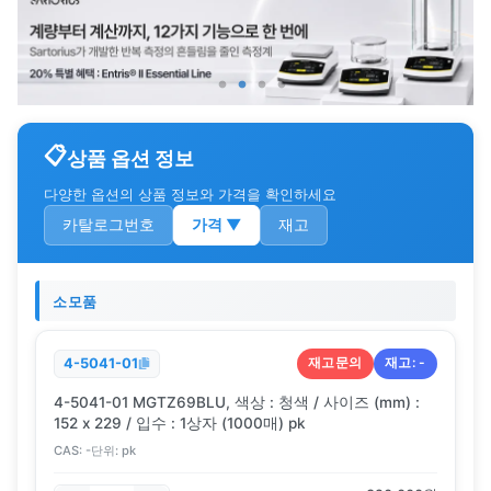
상품 옵션 정보
다양한 옵션의 상품 정보와 가격을 확인하세요
카탈로그번호
가격
▼
재고
소모품
재고문의
재고:
-
4-5041-01
4-5041-01 MGTZ69BLU, 색상 : 청색 / 사이즈 (mm) :
152 x 229 / 입수 : 1상자 (1000매) pk
CAS:
-
단위:
pk