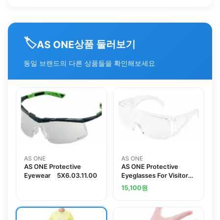
🏷️
상품 둘러보기
AS ONE
동일 브랜드의 다른 상품들을 확인해보세요
AS ONE
AS ONE
AS ONE Protective
AS ONE Protective
Eyewear 5X6.03.11.00
Eyeglasses For Visitors
With Side Ventilationand
15,100
원
others