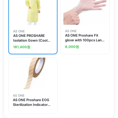
AS ONE
AS ONE
AS ONE Proshare Fit
AS ONE PROSHARE
glove with 100pcs Land
Isolation Gown (Cool
others
Type) Cool Yellow 50
8,000
원
181,400
원
Piecesand others
AS ONE
AS ONE Proshare EOG
Sterilization Indicator
Tape 19mm x 50mand
others