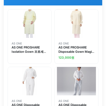
AS ONE
AS ONE
AS ONE PROSHARE
AS ONE PROSHARE
Isolation Gown 프로셰어
Disposable Gown Magic
아이솔레이션 가운
Tape Yellow 1 Piece Bag
123,000
원
x 50 Bagsand others
AS ONE
AS ONE
AS ONE Disposable
AS ONE Disposable