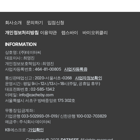
회사소개
문의하기
입점신청
개인정보처리방침
이용약관
랩스바이
바이오위클리
INFORMATION
상호명 : (주)데이터씨
대표이사 : 최영진
개인정보보호책임자 : 최영진
사업자등록번호 : 464-81-00805
사업자등록증
통신판매업신고 : 2020-서울서초-0268
사업자정보확인
운영시간 : 평일 9시~12시/13시~18시(주말, 공휴일 휴무)
대표전화번호 : 02-585-1342
이메일 : info@cacheby.com
서울특별시 서초구 방배중앙로 175 302호
무통장 입금계좌 :
기업은행 033-502993-01-019 / 신한은행 100-032-703829
예금주 : 주식회사 데이터씨
KB에스크로 :
가입확인
Copyright © 2021
DATASEE
All rights reserved.