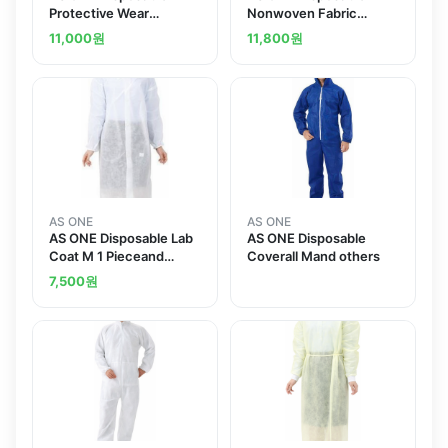
Protective Wear
Nonwoven Fabric
Coverall M 1 Pieceand
Coverall 1 Pieceand
11,000
원
11,800
원
others
others
AS ONE
AS ONE
AS ONE Disposable Lab
AS ONE Disposable
Coat M 1 Pieceand
Coverall Mand others
others
7,500
원