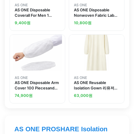
AS ONE
AS ONE
AS ONE Disposable
AS ONE Disposable
Coverall For Men 1
Nonwoven Fabric Lab
Pieceand others
Gown 1 Pieceand others
9,400
원
10,800
원
AS ONE
AS ONE
AS ONE Disposable Arm
AS ONE Reusable
Cover 100 Piecesand
Isolation Gown 리유저블
others
아이솔레이션 가운
74,900
원
63,000
원
AS ONE PROSHARE Isolation