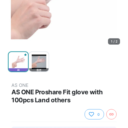
1 / 2
AI
원본
AS ONE
AS ONE Proshare Fit glove with
100pcs Land others
0