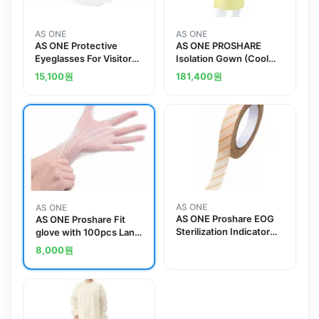
AS ONE
AS ONE
AS ONE Protective
AS ONE PROSHARE
Eyeglasses For Visitors
Isolation Gown (Cool
With Side Ventilationand
Type) Cool Yellow 50
15,100
원
181,400
원
others
Piecesand others
AS ONE
AS ONE
AS ONE Proshare EOG
AS ONE Proshare Fit
Sterilization Indicator
glove with 100pcs Land
Tape 19mm x 50mand
others
8,000
원
others