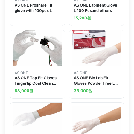
AS ONE
AS ONE
AS ONE Proshare Fit
AS ONE Labment Glove
glove with 100pcs L
L 100 Pcsand others
15,200
원
AS ONE
AS ONE
AS ONE Top Fit Gloves
AS ONE Bio Lab Fit
Fingertip Coat Clean
Gloves Powder Free L
Pack L 10 Pairsand
100 Piecesand others
88,000
원
36,000
원
others