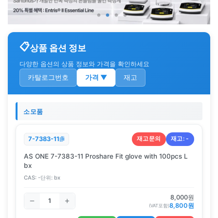
상품 옵션 정보
다양한 옵션의 상품 정보와 가격을 확인하세요
카탈로그번호
가격
▼
재고
소모품
재고문의
재고:
-
7-7383-11
AS ONE 7-7383-11 Proshare Fit glove with 100pcs L
bx
CAS:
-
단위:
bx
8,000
원
8,800
원
(VAT포함)