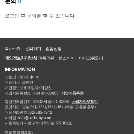
문의
0
로그인
후 문의를 할 수 있습니다.
회사소개
문의하기
입점신청
개인정보처리방침
이용약관
랩스바이
바이오위클리
INFORMATION
상호명 : (주)데이터씨
대표이사 : 최영진
개인정보보호책임자 : 최영진
사업자등록번호 : 464-81-00805
사업자등록증
통신판매업신고 : 2020-서울서초-0268
사업자정보확인
운영시간 : 평일 9시~12시/13시~18시(주말, 공휴일 휴무)
대표전화번호 : 02-585-1342
이메일 : info@cacheby.com
서울특별시 서초구 방배중앙로 175 302호
무통장 입금계좌 :