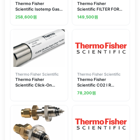
Thermo Fisher
Thermo Fisher
Scientific Isotemp Gas
Scientific FILTER FOR
Line Filter
GAS INLET HERACELL
258,600
원
149,500
원
Thermo Fisher Scientific
Thermo Fisher Scientific
Thermo Fisher
Thermo Fisher
Scientific Click-On
Scientific CO2 I R
Inline Gas Filter
SENSOR FILTER
78,200
원