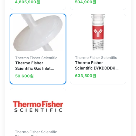
4,805,900
원
504,900
원
Array
Half-Cell Electrode
Thermo Fisher Scientific
Thermo Fisher Scientific
Thermo Fisher
Thermo Fisher
Scientific DYKDDDDK
Scientific Gas Inlet
Tag Recombinant
Filter
633,500
원
50,600
원
Superclonal Antibody
(20H18L16, 20H1L23,
8H2L5, 8H8L17)
Thermo Fisher Scientific