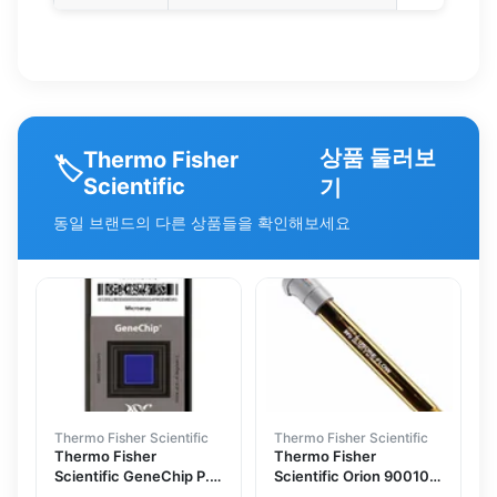
상품 둘러보
Thermo Fisher
🏷️
Scientific
기
동일 브랜드의 다른 상품들을 확인해보세요
Thermo Fisher Scientific
Thermo Fisher Scientific
Thermo Fisher
Thermo Fisher
Scientific GeneChip P.
Scientific Orion 900100
aeruginosa Genome
Sure-Flow Reference