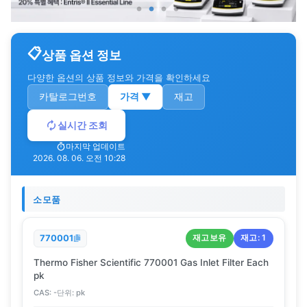
상품 옵션 정보
다양한 옵션의 상품 정보와 가격을 확인하세요
카탈로그번호
가격
▼
재고
실시간 조회
마지막 업데이트
2026. 08. 06. 오전 10:28
소모품
재고보유
재고:
1
770001
Thermo Fisher Scientific 770001 Gas Inlet Filter Each
pk
CAS:
-
단위:
pk