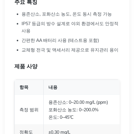
주요 특징
용존산소, 포화산소 농도, 온도 동시 측정 가능
IP57 등급의 방수 설계로 야외 환경에서도 안정적
사용
간편한 AA 배터리 사용 (테스트용 포함)
교체형 전극 및 액세서리 제공으로 유지관리 용이
제품 사양
항목
내용
용존산소: 0–20.00 mg/L (ppm)
측정 범위
포화산소 농도: 0–200.0%
온도: 0–45℃
정확도
±0.30 mg/L