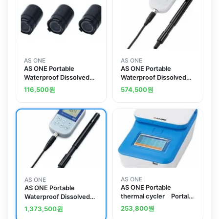
AS ONE
AS ONE
AS ONE Portable
AS ONE Portable
Waterproof Dissolved
Waterproof Dissolved
Oxygen Meter
Oxygen Meter
116,500
원
574,500
원
Replacement
Replacement
Membrane Cap D0-
Electrode DO-500
503 DO-503
AS ONE
AS ONE
AS ONE Portable
AS ONE Portable
thermal cycler Portal-
Waterproof Dissolved
C
Oxygen Meter AS720
253,800
원
1,373,500
원