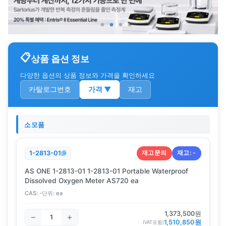
상품 옵션 정보
다양한 옵션의 상품 정보와 가격을 확인하세요
카탈로그번호
가격
▼
재고
소모품
재고문의
재고:
-
1-2813-01
AS ONE 1-2813-01 1-2813-01 Portable Waterproof
Dissolved Oxygen Meter AS720 ea
CAS:
-
단위:
ea
1,373,500
원
1,510,850
원
(VAT포함)