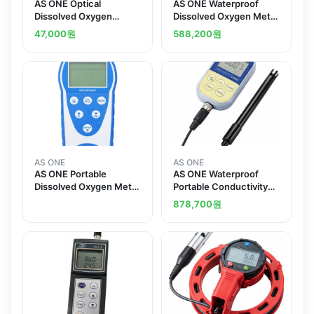
AS ONE Optical
AS ONE Waterproof
Dissolved Oxygen
Dissolved Oxygen Meter
Concentration Meter 광
용존산소계
47,000
원
588,200
원
학식 용존산소 농도계
AS ONE
AS ONE
AS ONE Portable
AS ONE Waterproof
Dissolved Oxygen Meter
Portable Conductivity
휴대형 산소용해 pH계
Meter AS710
878,700
원