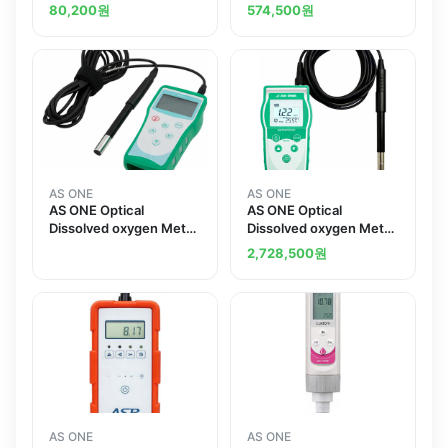
Waterproof 용존산소계
Oxygen Meter
80,200
원
574,500
원
일상 방수형
Replacement Electrode
DO-500
AS ONE
AS ONE
AS ONE Optical
AS ONE Optical
Dissolved oxygen Meter
Dissolved oxygen Meter
Dissolved oxygen
Dissolved oxygen
2,728,500
원
Temperature
Temperatureand others
AS ONE
AS ONE