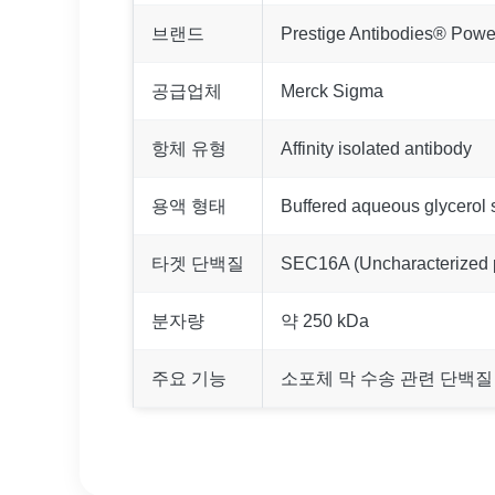
브랜드
Prestige Antibodies® Power
공급업체
Merck Sigma
항체 유형
Affinity isolated antibody
용액 형태
Buffered aqueous glycerol 
타겟 단백질
SEC16A (Uncharacterized
분자량
약 250 kDa
주요 기능
소포체 막 수송 관련 단백질