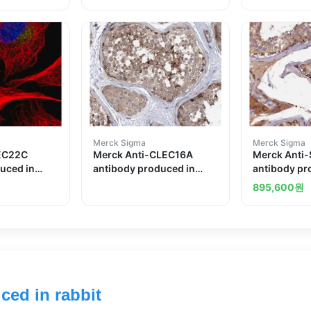
Merck Sigma
Merck Sigma
SEC22C
Merck Anti-CLEC16A
Merck Anti
uced in
antibody produced in
antibody pr
rabbit
rabbit
895,600
원
ced in rabbit