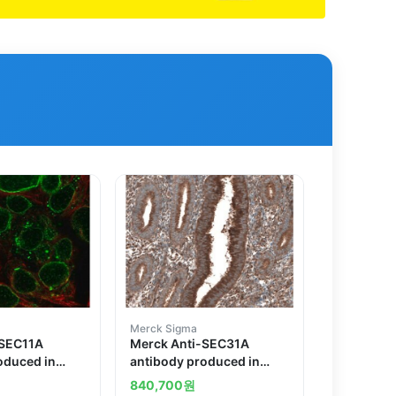
Merck Sigma
-SEC11A
Merck Anti-SEC31A
oduced in
antibody produced in
rabbit
840,700
원