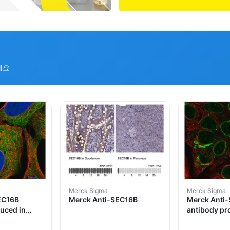
세요
Merck Sigma
Merck Sigma
EC16B
Merck Anti-SEC16B
Merck Anti
uced in
antibody pr
rabbit