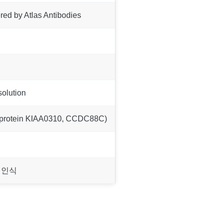
ed by Atlas Antibodies
solution
 protein KIAA0310, CCDC88C)
 인식