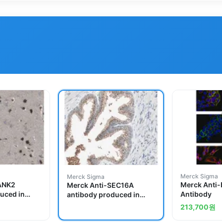
Merck Sigma
Merck Sigma
ANK2
Merck Anti
Merck Anti-SEC16A
uced in
Antibody
antibody produced in
rabbit
213,700
원