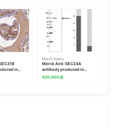
Merck Sigma
-SEC31B
Merck Anti-SEC24A
oduced in
antibody produced in
rabbit
920,800
원