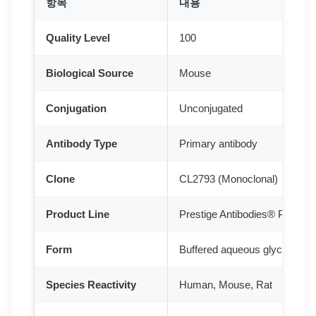
항목
내용
Quality Level
100
Biological Source
Mouse
Conjugation
Unconjugated
Antibody Type
Primary antibody
Clone
CL2793 (Monoclonal)
Product Line
Prestige Antibodies® Powered
Form
Buffered aqueous glycerol sol
Species Reactivity
Human, Mouse, Rat