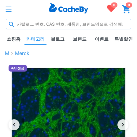
0
0
쇼핑홈
카테고리
블로그
브랜드
이벤트
특별할인
M
Merck
AI 생성