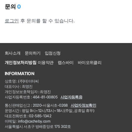
문의
0
로그인
후 문의를 할 수 있습니다.
회사소개
문의하기
입점신청
개인정보처리방침
이용약관
랩스바이
바이오위클리
INFORMATION
상호명 : (주)데이터씨
대표이사 : 최영진
개인정보보호책임자 : 최영진
사업자등록번호 : 464-81-00805
사업자등록증
통신판매업신고 : 2020-서울서초-0268
사업자정보확인
운영시간 : 평일 9시~12시/13시~18시(주말, 공휴일 휴무)
대표전화번호 : 02-585-1342
이메일 : info@cacheby.com
서울특별시 서초구 방배중앙로 175 302호