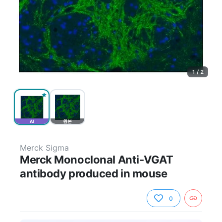
1 / 2
AI
원본
Merck Sigma
Merck Monoclonal Anti-VGAT
antibody produced in mouse
0