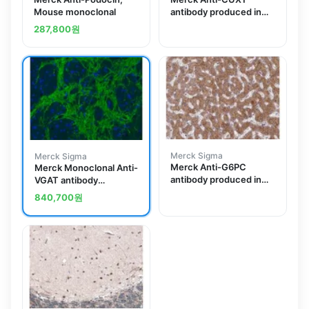
Mouse monoclonal
antibody produced in
rabbit
287,800
원
Merck Sigma
Merck Sigma
Merck Anti-G6PC
Merck Monoclonal Anti-
antibody produced in
VGAT antibody
rabbit
produced in mouse
840,700
원