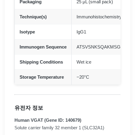
Packaging
25 μL (small pack)
Technique(s)
Immunohistochemistry (1:50–
Isotype
IgG1
Immunogen Sequence
ATSVSNKSQAKMSGMFAR
Shipping Conditions
Wet ice
Storage Temperature
−20°C
유전자 정보
Human VGAT (Gene ID: 140679)
Solute carrier family 32 member 1 (SLC32A1)