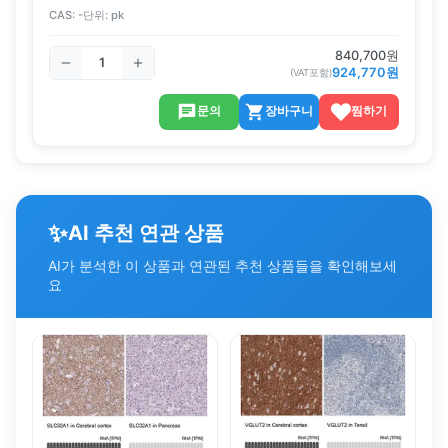
CAS:
-
단위:
pk
840,700
원
924,770
원
(VAT포함)
문의
장바구니
찜하기
✨
AI 추천 연관 상품
AI가 분석한 이 상품과 연관된 추천 상품들을 확인해보세
요