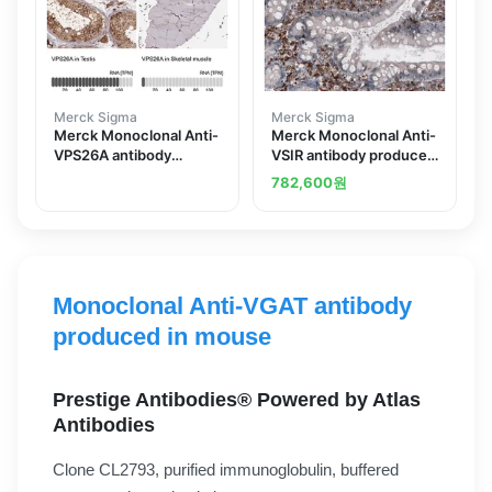
Merck Sigma
Merck Sigma
Merck Monoclonal Anti-
Merck Monoclonal Anti-
VPS26A antibody
VSIR antibody produced
produced in mouse
in mouse
782,600
원
Monoclonal Anti-VGAT antibody
produced in mouse
Prestige Antibodies® Powered by Atlas
Antibodies
Clone CL2793, purified immunoglobulin, buffered