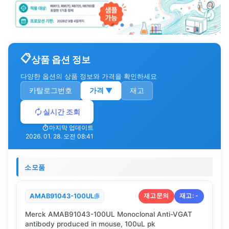
상품 옵션 정보
다양한 옵션의 상품 정보와 가격을 확인하세요
카탈로그번호
가격
▼
재고
실시간 조회
마지막 업데이트
2026. 01. 28. 오전 08:41
소모품
재고문의
재고:
-
AMAB91043-100UL
Merck AMAB91043-100UL Monoclonal Anti-VGAT
antibody produced in mouse, 100uL pk