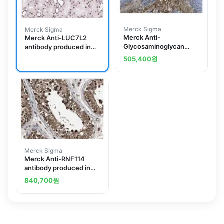
Merck Sigma
Merck Sigma
Merck Anti-
Merck Anti-LUC7L2
Glycosaminoglycan
antibody produced in
Antibody, skin specific
rabbit
505,400
원
Antibody, clone PG-4
Merck Sigma
Merck Anti-RNF114
antibody produced in
rabbit
840,700
원