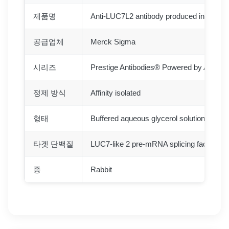
제품명
Anti-LUC7L2 antibody produced in rabbit
공급업체
Merck Sigma
시리즈
Prestige Antibodies® Powered by Atlas An
정제 방식
Affinity isolated
형태
Buffered aqueous glycerol solution
타겟 단백질
LUC7-like 2 pre-mRNA splicing factor
종
Rabbit