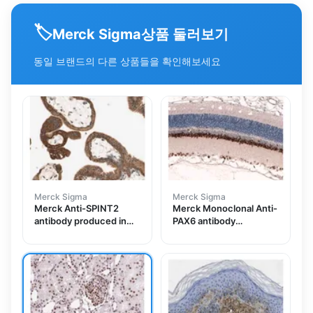
🏷️
상품 둘러보기
Merck Sigma
동일 브랜드의 다른 상품들을 확인해보세요
Merck Sigma
Merck Sigma
Merck Anti-SPINT2
Merck Monoclonal Anti-
antibody produced in
PAX6 antibody
rabbit
produced in mouse