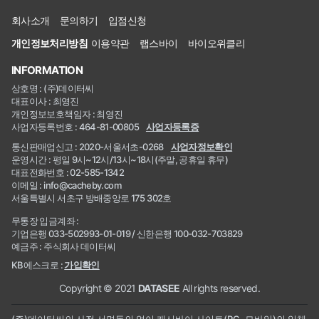
회사소개
문의하기
입점신청
개인정보처리방침
이용약관
랩스바이
바이오위클리
INFORMATION
상호명 : (주)데이터씨
대표이사 : 최영진
개인정보보호책임자 : 최영진
사업자등록번호 : 464-81-00805
사업자등록증
통신판매업신고 : 2020-서울서초-0268
사업자정보확인
운영시간 : 평일 9시~12시/13시~18시(주말, 공휴일 휴무)
대표전화번호 : 02-585-1342
이메일 : info@cacheby.com
서울특별시 서초구 방배중앙로 175 302호
무통장 입금계좌 :
기업은행 033-502993-01-019 / 신한은행 100-032-703829
예금주 : 주식회사 데이터씨
KB에스크로 :
가입확인
Copyright © 2021
DATASEE
All rights reserved.
(주)데이터씨의 사전 서면동의 없이 캐시바이 사이트(PC, 모바일)의 일체