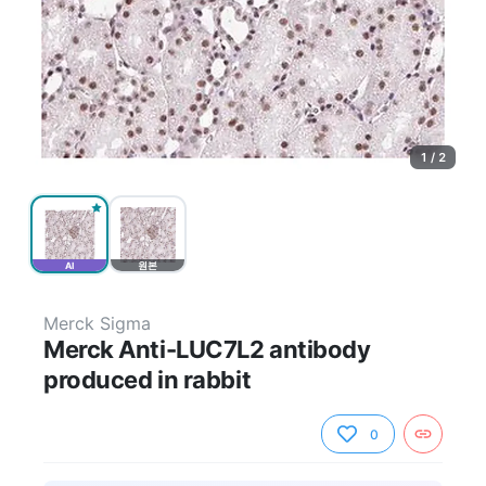
1 / 2
AI
원본
Merck Sigma
Merck Anti-LUC7L2 antibody
produced in rabbit
0