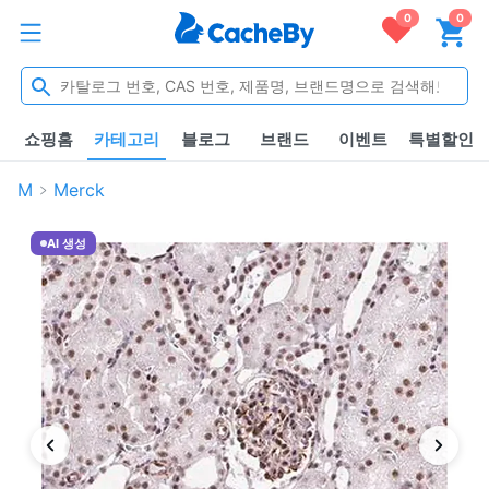
0
0
쇼핑홈
카테고리
블로그
브랜드
이벤트
특별할인
M
Merck
AI 생성