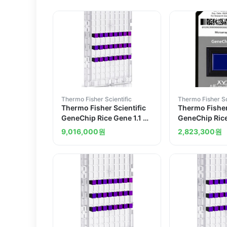
Thermo Fisher Scientific
Thermo Fisher Sc
Thermo Fisher Scientific
Thermo Fisher
GeneChip Rice Gene 1.1 ST
GeneChip Rice
Array Plate United States
ST Array Chin
9,016,000
원
2,823,300
원