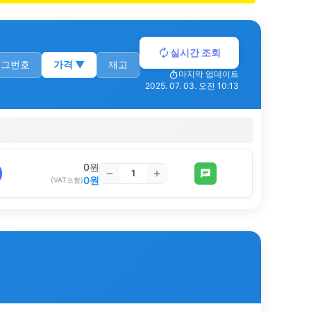
실시간 조회
로그번호
가격
▼
재고
마지막 업데이트
2025. 07. 03. 오전 10:13
0
원
0
원
(VAT포함)