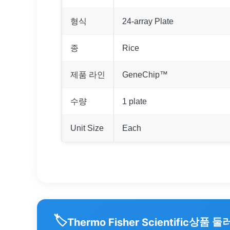
형식
24-array Plate
종
Rice
제품 라인
GeneChip™
수량
1 plate
Unit Size
Each
🏷️
상품 둘
Thermo Fisher Scientific