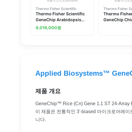
Thermo Fisher Scientific
Thermo Fisher Sc
Thermo Fisher Scientific
Thermo Fisher
GeneChip Arabidopsis
GeneChip Chi
Gene 1.1 ST Array Plate
1.1 ST Array Pl
9,016,000
원
Applied Biosystems™ GeneCh
제품 개요
GeneChip™ Rice (Cn) Gene 1.1 ST 
이 제품은 전통적인 3'-biased 마이크로어레이보
니다.