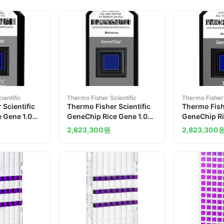
ientific
Thermo Fisher Scientific
Thermo Fisher 
 Scientific
Thermo Fisher Scientific
Thermo Fishe
 Gene 1.0
GeneChip Rice Gene 1.0
GeneChip Ri
a 30 arrays
ST Array United States 30
ST Array Ja
2,823,300
원
2,823,300
arrays