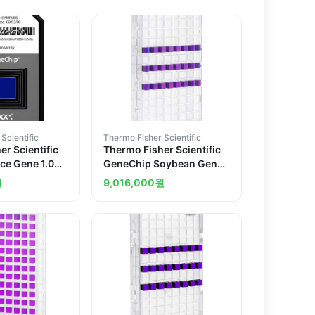
Scientific
Thermo Fisher Scientific
r Scientific
Thermo Fisher Scientific
ce Gene 1.0
GeneChip Soybean Gene
pan 30 arrays
1.1 ST Array Plate
원
9,016,000
원