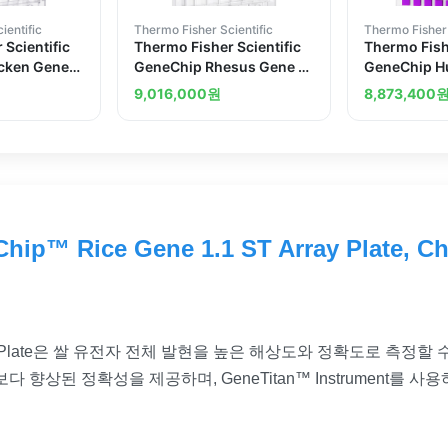
ientific
Thermo Fisher Scientific
Thermo Fisher 
 Scientific
Thermo Fisher Scientific
Thermo Fishe
cken Gene
GeneChip Rhesus Gene 1.1
GeneChip H
ate
ST Array Plate
ST Array Pla
9,016,000
원
8,873,400
plate
ip™ Rice Gene 1.1 ST Array Plate, Ch
24-Array Plate은 쌀 유전자 전체 발현을 높은 해상도와 정확도로 측
다 향상된 정확성을 제공하며, GeneTitan™ Instrument를