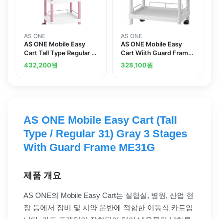
AS ONE
AS ONE
AS ONE Mobile Easy
AS ONE Mobile Easy
Cart Tall Type Regular 31
Cart Wiith Guard Frame
Pink 4 Stages Wiith
Gray 3 Sages 532 x 368
432,200
원
328,100
원
Guard Frame ME31J
x 855 ME11F
AS ONE Mobile Easy Cart (Tall
Type / Regular 31) Gray 3 Stages
With Guard Frame ME31G
제품 개요
AS ONE의 Mobile Easy Cart는 실험실, 병원, 산업 현
장 등에서 장비 및 시약 운반에 적합한 이동식 카트입