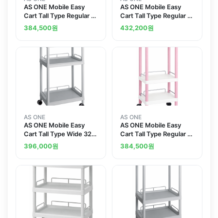
AS ONE Mobile Easy
AS ONE Mobile Easy
Cart Tall Type Regular 31
Cart Tall Type Regular 31
Gray 3 Sages Wiith
Gray 4 Stages Wiith
384,500
원
432,200
원
Guard Frame ME31H
Guard Frame ME31J
AS ONE
AS ONE
AS ONE Mobile Easy
AS ONE Mobile Easy
Cart Tall Type Wide 32
Cart Tall Type Regular 31
Gray 3 Sages Wiith
Pink 3 Stages Wiith
396,000
원
384,500
원
Guard Frame ME32G
Guard Frame ME31H