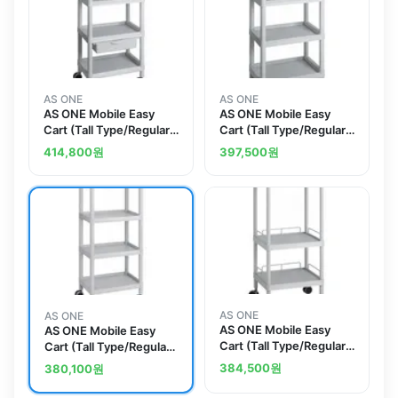
AS ONE
AS ONE
AS ONE Mobile Easy
AS ONE Mobile Easy
Cart (Tall Type/Regular
Cart (Tall Type/Regular
31) Gray 4 Stages Wiith
31) Gray 4 Stages
414,800
원
397,500
원
Drawer ME31F
ME31K
AS ONE
AS ONE
AS ONE Mobile Easy
AS ONE Mobile Easy
Cart (Tall Type/Regular
Cart (Tall Type/Regular
31) Gray 3 Sages Wiith
31) Gray 4 Stages
384,500
원
380,100
원
Guard Frame ME31H
ME31E