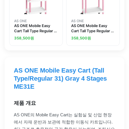
AS ONE
AS ONE
AS ONE Mobile Easy
AS ONE Mobile Easy
Cart Tall Type Regular 31
Cart Tall Type Regular 31
Pink 3 Stages ME31C
Pink 3 Stages ME31A
358,500
원
358,500
원
AS ONE Mobile Easy Cart (Tall
Type/Regular 31) Gray 4 Stages
ME31E
제품 개요
AS ONE의 Mobile Easy Cart는 실험실 및 산업 현장
에서 자재 운반과 보관에 적합한 이동식 카트입니다.