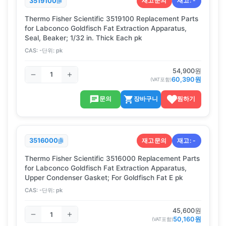
재고문의
재고:
-
3519100
Thermo Fisher Scientific 3519100 Replacement Parts
for Labconco Goldfisch Fat Extraction Apparatus,
Seal, Beaker; 1/32 in. Thick Each pk
CAS:
-
단위:
pk
54,900
원
60,390
원
(VAT포함)
문의
장바구니
찜하기
재고문의
재고:
-
3516000
Thermo Fisher Scientific 3516000 Replacement Parts
for Labconco Goldfisch Fat Extraction Apparatus,
Upper Condenser Gasket; For Goldfisch Fat E pk
CAS:
-
단위:
pk
45,600
원
50,160
원
(VAT포함)