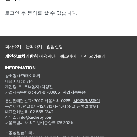
로그인
후 문의를 할 수 있습니다.
회사소개
문의하기
입점신청
개인정보처리방침
이용약관
랩스바이
바이오위클리
INFORMATION
상호명 : (주)데이터씨
대표이사 : 최영진
개인정보보호책임자 : 최영진
사업자등록번호 : 464-81-00805
사업자등록증
통신판매업신고 : 2020-서울서초-0268
사업자정보확인
운영시간 : 평일 9시~12시/13시~18시(주말, 공휴일 휴무)
대표전화번호 : 02-585-1342
이메일 : info@cacheby.com
서울특별시 서초구 방배중앙로 175 302호
무통장 입금계좌 :