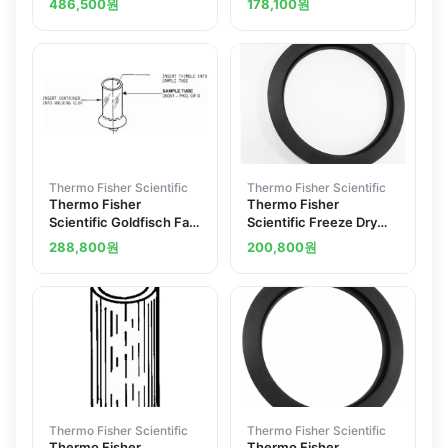
486,500
원
178,100
원
Beaker
Reclaiming Tube
Thermo Fisher Scientific
Thermo Fisher Scientific
Thermo Fisher
Thermo Fisher
Scientific Goldfisch Fat
Scientific Freeze Dry
Extractor Accessory
Replacement Parts Lid
288,800
원
200,800
원
Sample Tube Container
Gasket
Thermo Fisher Scientific
Thermo Fisher Scientific
Thermo Fisher
Thermo Fisher