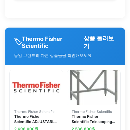
상품 둘러보
Thermo Fisher
🏷️
Scientific
기
동일 브랜드의 다른 상품들을 확인해보세요
Thermo Fisher Scientific
Thermo Fisher Scientific
Thermo Fisher
Thermo Fisher
Scientific ADJUSTABLE
Scientific Telescoping
HEIGHT STAND 6FT B2
Base Stands, 48W x
2,696,000
원
2,536,800
원