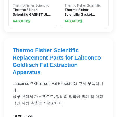
Thermo Fisher Scientific
Thermo Fisher Scientific
Thermo Fisher
Thermo Fisher
Scientific GASKET ULT
Scientific Gasket
INNER COMPLIANT 21
Silicone 3L 1 8 BEL-
648,100
원
148,600
원
1964-88900
Thermo Fisher Scientific
Replacement Parts for Labconco
Goldfisch Fat Extraction
Apparatus
Labconco™ Goldfisch Fat Extractor용 교체 부품입니
다.
상부 콘덴서 가스켓으로, 장비의 정확한 밀폐 및 안정
적인 지방 추출을 지원합니다.