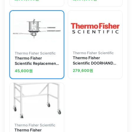
25.5 in. L (122 x
64.8cm); 36kg
Thermo Fisher Scientific
Thermo Fisher Scientific
Thermo Fisher
Thermo Fisher
Scientific DOORHANDLE
Scientific Replacement
CPL.W.OUT STAY BAR
Parts for Labconco
279,600
원
45,600
원
Goldfisch Fat Extraction
Apparatus, Upper
Condenser Gasket; For
Goldfisch Fat Extractor
Thermo Fisher Scientific
Thermo Fisher