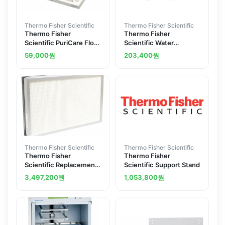
Thermo Fisher Scientific
Thermo Fisher Scientific
Thermo Fisher
Thermo Fisher
Scientific PuriCare Flow
Scientific Water
Station Replacement
Purification Systems
59,000
원
203,400
원
Filters Replacement
Storage Reservoirs
Pleated Air Prefilter
Thermo Fisher Scientific
Thermo Fisher Scientific
Thermo Fisher
Thermo Fisher
Scientific Replacement
Scientific Support Stand
Exhaust HEPA Filter for
3,497,200
원
1,053,800
원
Class II Biosafety
Cabinets 19 x 18 x 5.88
in. Nominal Width 3 ft.