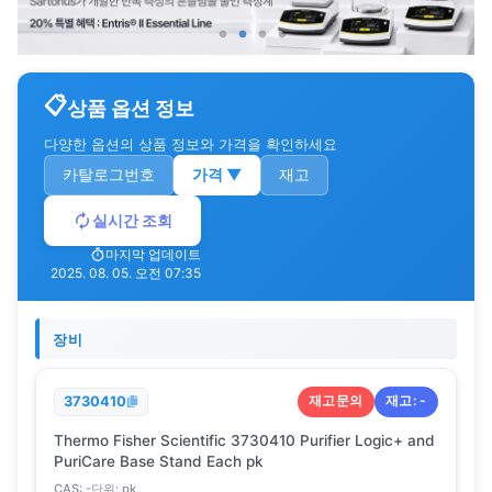
상품 옵션 정보
다양한 옵션의 상품 정보와 가격을 확인하세요
카탈로그번호
가격
▼
재고
실시간 조회
마지막 업데이트
2025. 08. 05. 오전 07:35
장비
재고문의
재고:
-
3730410
Thermo Fisher Scientific 3730410 Purifier Logic+ and
PuriCare Base Stand Each pk
CAS:
-
단위:
pk