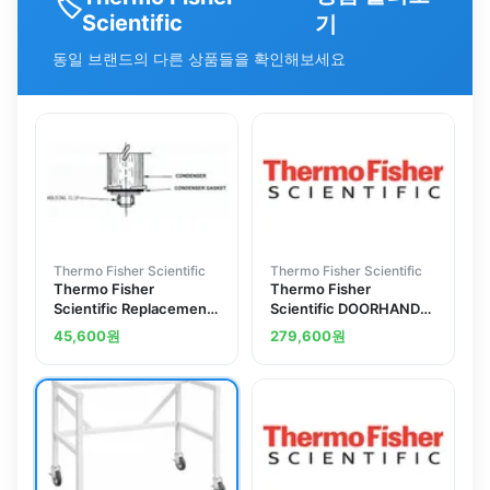
🏷️
Scientific
기
동일 브랜드의 다른 상품들을 확인해보세요
Thermo Fisher Scientific
Thermo Fisher Scientific
Thermo Fisher
Thermo Fisher
Scientific Replacement
Scientific DOORHANDLE
Parts for Labconco
CPL.W.OUT STAY BAR
45,600
원
279,600
원
Goldfisch Fat Extraction
Apparatus, Upper
Condenser Gasket; For
Goldfisch Fat Extractor