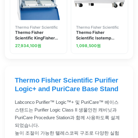
Thermo Fisher Scientific
Thermo Fisher Scientific
Thermo Fisher
Thermo Fisher
Scientific KingFisher
Scientific Isotemp
Purification System
Support Stand
27,934,100
원
1,098,500
원
Thermo Fisher Scientific Purifier
Logic+ and PuriCare Base Stand
Labconco Purifier™ Logic™+ 및 PuriCare™ 베이스
스탠드는 Purifier Logic Class II 생물안전 캐비닛과
PuriCare Procedure Station과 함께 사용하도록 설계
되었습니다.
높이 조절이 가능한 텔레스코픽 구조로 다양한 실험