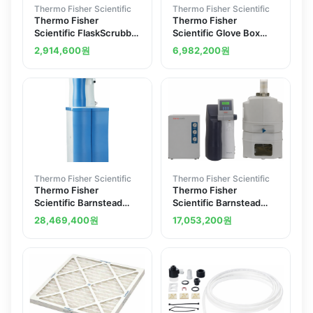
Thermo Fisher Scientific
Thermo Fisher Scientific
Thermo Fisher
Thermo Fisher
Scientific FlaskScrubber
Scientific Glove Box
and SteamScrubber
Base Stands 5235500
2,914,600
원
6,982,200
원
Base Stands
Thermo Fisher Scientific
Thermo Fisher Scientific
Thermo Fisher
Thermo Fisher
Scientific Barnstead
Scientific Barnstead
LabTower TII Water
Smart2Pure Pro Water
28,469,400
원
17,053,200
원
Purification System UV
Purification System
40 with 3L min pump