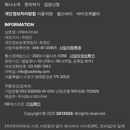
회사소개
문의하기
입점신청
개인정보처리방침
이용약관
랩스바이
바이오위클리
INFORMATION
상호명 : (주)데이터씨
대표이사 : 최영진
개인정보보호책임자 : 최영진
사업자등록번호 : 464-81-00805
사업자등록증
통신판매업신고 : 2020-서울서초-0268
사업자정보확인
운영시간 : 평일 9시~12시/13시~18시(주말, 공휴일 휴무)
대표전화번호 : 02-585-1342
이메일 : info@cacheby.com
서울특별시 서초구 방배중앙로 175 302호
무통장 입금계좌 :
기업은행 033-502993-01-019 / 신한은행 100-032-703829
예금주 : 주식회사 데이터씨
KB에스크로 :
가입확인
Copyright © 2021
DATASEE
All rights reserved.
(주)데이터씨의 사전 서면동의 없이 캐시바이 사이트(PC, 모바일)의 일체