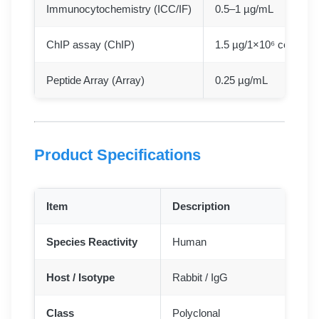
Immunocytochemistry (ICC/IF)
0.5–1 µg/mL
ChIP assay (ChIP)
1.5 µg/1×10⁶ cells
Peptide Array (Array)
0.25 µg/mL
Product Specifications
Item
Description
Species Reactivity
Human
Host / Isotype
Rabbit / IgG
Class
Polyclonal