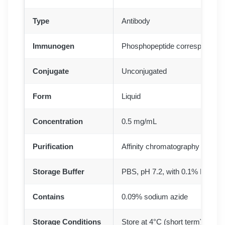
Type
Antibody
Immunogen
Phosphopeptide corresponding
Conjugate
Unconjugated
Form
Liquid
Concentration
0.5 mg/mL
Purification
Affinity chromatography
Storage Buffer
PBS, pH 7.2, with 0.1% BSA, 3
Contains
0.09% sodium azide
Storage Conditions
Store at 4°C (short term). For l