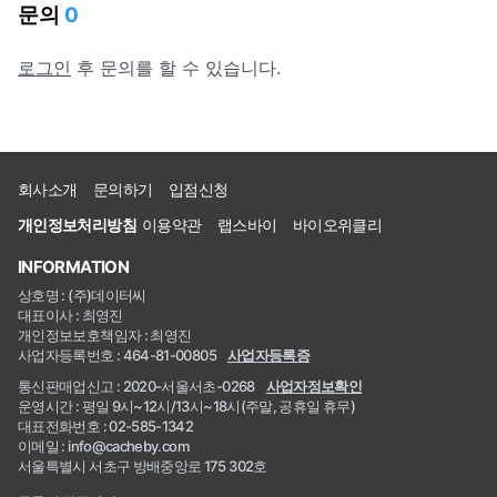
문의
0
로그인
후 문의를 할 수 있습니다.
회사소개
문의하기
입점신청
개인정보처리방침
이용약관
랩스바이
바이오위클리
INFORMATION
상호명 : (주)데이터씨
대표이사 : 최영진
개인정보보호책임자 : 최영진
사업자등록번호 : 464-81-00805
사업자등록증
통신판매업신고 : 2020-서울서초-0268
사업자정보확인
운영시간 : 평일 9시~12시/13시~18시(주말, 공휴일 휴무)
대표전화번호 : 02-585-1342
이메일 : info@cacheby.com
서울특별시 서초구 방배중앙로 175 302호