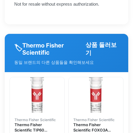
Not for resale without express authorization.
상품 둘러보
Thermo Fisher
🏷️
Scientific
기
동일 브랜드의 다른 상품들을 확인해보세요
Thermo Fisher Scientific
Thermo Fisher Scientific
Thermo Fisher
Thermo Fisher
Scientific TIP60
Scientific FOXO3A