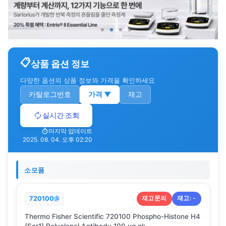
상품 옵션 정보
다양한 옵션의 상품 정보와 가격을 확인하세요
카탈로그번호
가격
▼
재고
실시간 조회
마지막 업데이트
2025. 08. 04. 오후 02:20
소모품
재고문의
재고:
-
720100
Thermo Fisher Scientific 720100 Phospho-Histone H4
(Ser1) Polyclonal Antibody 100 ug pk