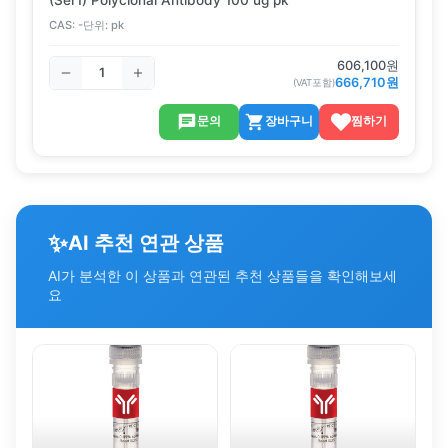
CAS:
-
단위:
pk
606,100
원
666,710
원
(VAT포함)
문의
장바구니
찜하기
✨
AI 추천 연관 상품
AI가 분석한 이 상품과 연관된 추천 상품들을 확인해보세
요