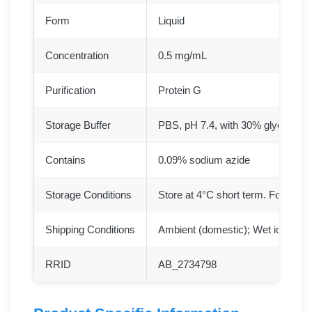
Form
Liquid
Concentration
0.5 mg/mL
Purification
Protein G
Storage Buffer
PBS, pH 7.4, with 30% glycerol,
Contains
0.09% sodium azide
Storage Conditions
Store at 4°C short term. For long 
Shipping Conditions
Ambient (domestic); Wet ice (inter
RRID
AB_2734798