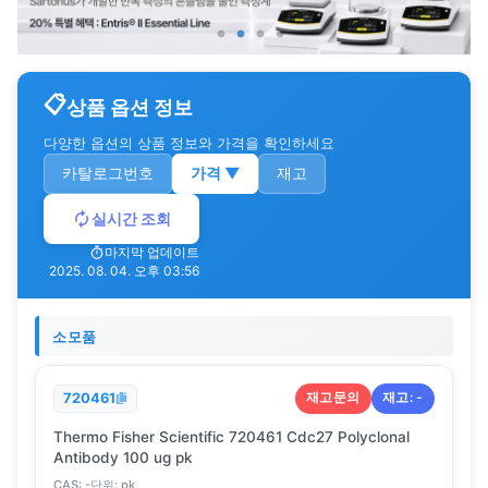
상품 옵션 정보
다양한 옵션의 상품 정보와 가격을 확인하세요
카탈로그번호
가격
▼
재고
실시간 조회
마지막 업데이트
2025. 08. 04. 오후 03:56
소모품
재고문의
재고:
-
720461
Thermo Fisher Scientific 720461 Cdc27 Polyclonal
Antibody 100 ug pk
CAS:
-
단위:
pk