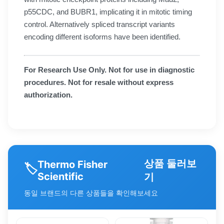
p55CDC, and BUBR1, implicating it in mitotic timing
control. Alternatively spliced transcript variants
encoding different isoforms have been identified.
For Research Use Only. Not for use in diagnostic
procedures. Not for resale without express
authorization.
상품 둘러보
Thermo Fisher
🏷️
Scientific
기
동일 브랜드의 다른 상품들을 확인해보세요