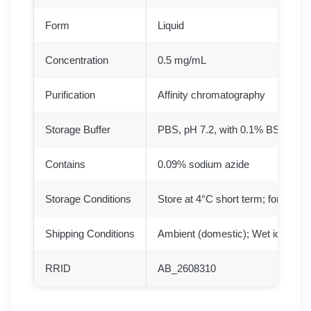
Form
Liquid
Concentration
0.5 mg/mL
Purification
Affinity chromatography
Storage Buffer
PBS, pH 7.2, with 0.1% BSA, 30%
Contains
0.09% sodium azide
Storage Conditions
Store at 4°C short term; for long 
Shipping Conditions
Ambient (domestic); Wet ice (inter
RRID
AB_2608310