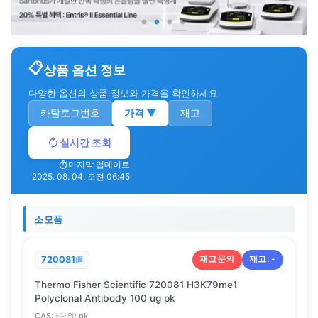
상품 옵션 정보
다양한 옵션의 상품 정보와 가격을 확인하세요
카탈로그번호
가격
▼
재고
실시간 조회
마지막 업데이트
2025. 08. 04. 오전 06:45
소모품
재고문의
재고:
-
720081
Thermo Fisher Scientific 720081 H3K79me1
Polyclonal Antibody 100 ug pk
CAS:
-
단위:
pk