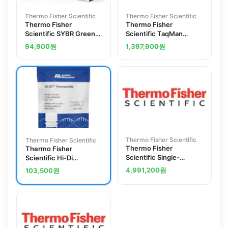
Thermo Fisher Scientific
Thermo Fisher Scientific
Thermo Fisher
Thermo Fisher
Scientific SYBR Green
Scientific TaqMan
PCR Master Mix, 1 x 5
RNase P Instrument
94,900
원
1,397,900
원
mL
Verification Plate, 96-
well
Thermo Fisher Scientific
Thermo Fisher Scientific
Thermo Fisher
Thermo Fisher
Scientific Single-
Scientific Hi-Di
Channel 60-well
Formamide, 25 mL
4,991,200
원
103,500
원
Temperature
Verification Kit for PCR
9700 System, 0.5 mL