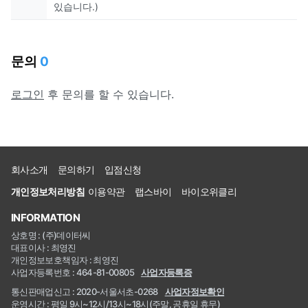
있습니다.)
문의
0
로그인
후 문의를 할 수 있습니다.
회사소개
문의하기
입점신청
개인정보처리방침
이용약관
랩스바이
바이오위클리
INFORMATION
상호명 : (주)데이터씨
대표이사 : 최영진
개인정보보호책임자 : 최영진
사업자등록번호 : 464-81-00805
사업자등록증
통신판매업신고 : 2020-서울서초-0268
사업자정보확인
운영시간 : 평일 9시~12시/13시~18시(주말, 공휴일 휴무)