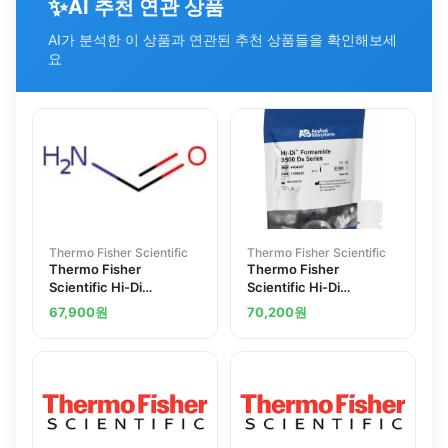
✨
AI 추천 연관 상품
AI가 분석한 이 상품과 연관된 추천 상품들을 확인해보세
요
Thermo Fisher Scientific
Thermo Fisher Scientific
Thermo Fisher
Thermo Fisher
Scientific Hi-Di
Scientific Hi-Di
Formamide
Formamide 3500 Dx
67,900
원
70,200
원
Series