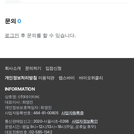
문의
0
로그인
후 문의를 할 수 있습니다.
회사소개
문의하기
입점신청
개인정보처리방침
이용약관
랩스바이
바이오위클리
INFORMATION
상호명 : (주)데이터씨
대표이사 : 최영진
개인정보보호책임자 : 최영진
사업자등록번호 : 464-81-00805
사업자등록증
통신판매업신고 : 2020-서울서초-0268
사업자정보확인
운영시간 : 평일 9시~12시/13시~18시(주말, 공휴일 휴무)
대표전화번호 : 02-585-1342