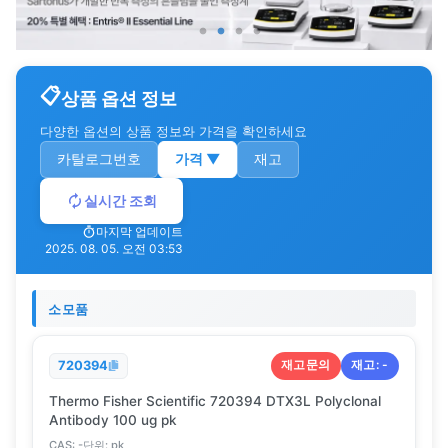
상품 옵션 정보
다양한 옵션의 상품 정보와 가격을 확인하세요
카탈로그번호
가격
▼
재고
실시간 조회
마지막 업데이트
2025. 08. 05. 오전 03:53
소모품
재고문의
재고:
-
720394
Thermo Fisher Scientific 720394 DTX3L Polyclonal
Antibody 100 ug pk
CAS:
-
단위:
pk