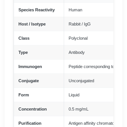
Species Reactivity
Human
Host / Isotype
Rabbit / IgG
Class
Polyclonal
Type
Antibody
Immunogen
Peptide corresponding to hum
Conjugate
Unconjugated
Form
Liquid
Concentration
0.5 mg/mL
Purification
Antigen affinity chromatography