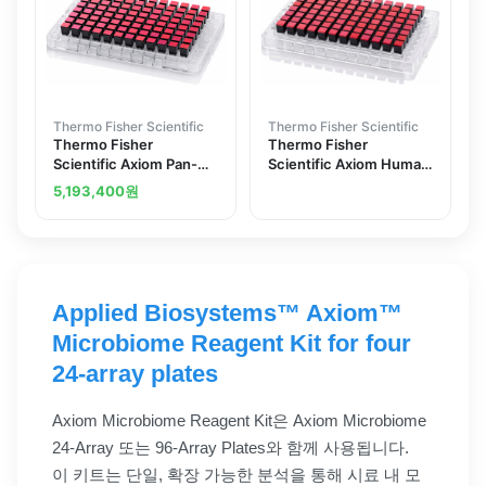
Thermo Fisher Scientific
Thermo Fisher Scientific
Thermo Fisher
Thermo Fisher
Scientific Axiom Pan-
Scientific Axiom Human
African Cancer
Genotyping SARS-CoV-
5,193,400
원
Research Assay Kit
2 Research Array Plus
array 1
Assay Kit
Applied Biosystems™ Axiom™
Microbiome Reagent Kit for four
24-array plates
Axiom Microbiome Reagent Kit은 Axiom Microbiome
24-Array 또는 96-Array Plates와 함께 사용됩니다.
이 키트는 단일, 확장 가능한 분석을 통해 시료 내 모