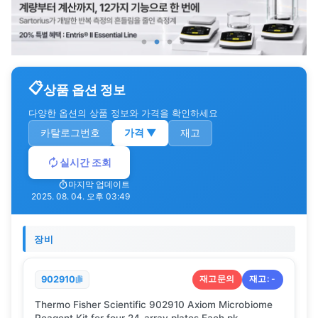
상품 옵션 정보
다양한 옵션의 상품 정보와 가격을 확인하세요
카탈로그번호
가격
▼
재고
실시간 조회
마지막 업데이트
2025. 08. 04. 오후 03:49
장비
재고문의
재고:
-
902910
Thermo Fisher Scientific 902910 Axiom Microbiome
Reagent Kit for four 24-array plates Each pk