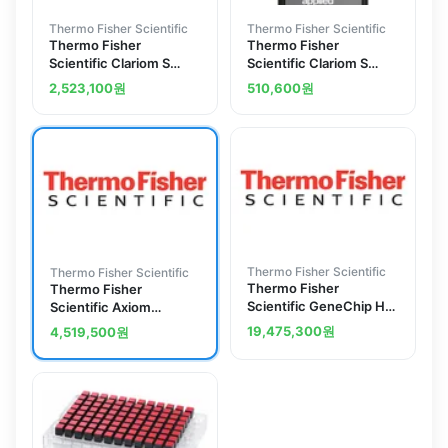
Thermo Fisher Scientific
Thermo Fisher Scientific
Thermo Fisher
Thermo Fisher
Scientific Clariom S
Scientific Clariom S
Array, human
Array, human
2,523,100
원
510,600
원
Thermo Fisher Scientific
Thermo Fisher Scientific
Thermo Fisher
Thermo Fisher
Scientific GeneChip HT
Scientific Axiom
Pico Kit
Microbiome Reagent Kit
19,475,300
원
4,519,500
원
for four 24-array plates