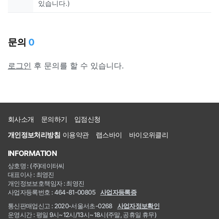
있습니다.)
문의
0
로그인
후 문의를 할 수 있습니다.
회사소개
문의하기
입점신청
개인정보처리방침
이용약관
랩스바이
바이오위클리
INFORMATION
상호명 : (주)데이터씨
대표이사 : 최영진
개인정보보호책임자 : 최영진
사업자등록번호 : 464-81-00805
사업자등록증
통신판매업신고 : 2020-서울서초-0268
사업자정보확인
운영시간 : 평일 9시~12시/13시~18시(주말, 공휴일 휴무)