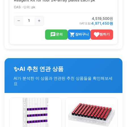
CAS:
-
단위:
pk
4,519,500
원
4,971,450
원
(VAT포함)
문의
장바구니
찜하기
✨
AI 추천 연관 상품
AI가 분석한 이 상품과 연관된 추천 상품들을 확인해보세
요