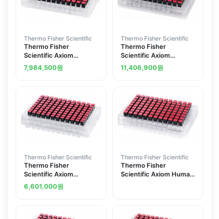
Thermo Fisher Scientific
Thermo Fisher Scientific
Thermo Fisher
Thermo Fisher
Scientific Axiom
Scientific Axiom
PangenomiX Array Kit 1
PangenomiX Plus Array
7,984,500
원
11,406,900
원
x 96 plate kit
Kit 1 x 96 plate kit
Thermo Fisher Scientific
Thermo Fisher Scientific
Thermo Fisher
Thermo Fisher
Scientific Axiom
Scientific Axiom Human
Genome-Wide EUR 96
Genotyping SARS-CoV-
6,601,000
원
array plate
2 Research Array Assay
Kit