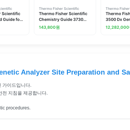
ientific
Thermo Fisher Scientific
Thermo Fisher 
 Scientific
Thermo Fisher Scientific
Thermo Fishe
d Guide for
Chemistry Guide 3730
3500 Dx Gen
0 Real-Time
3730xl DNA Analyzer
Installation 
143,800
원
12,282,000
ts Plus
etic Analyzer Site Preparation and Sa
 안전 가이드입니다.
안전 지침을 제공합니다.
tic procedures.