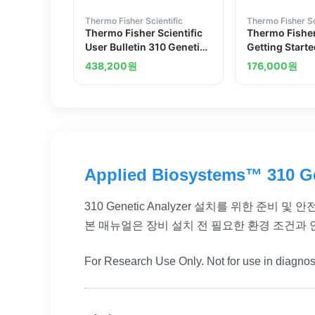
Thermo Fisher Scientific
Thermo Fisher Sc
Thermo Fisher Scientific
Thermo Fisher
User Bulletin 310 Genetic
Getting Starte
Analyzer
7300 and 750
438,200
원
176,000
원
PCR Instrumen
Minus Assays
Applied Biosystems™ 310 Gen
310 Genetic Analyzer 설치를 위한 준비 및
본 매뉴얼은 장비 설치 전 필요한 환경 조건과 
For Research Use Only. Not for use in diagnos