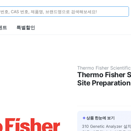
벤트
특별할인
Thermo Fisher Scientific
Thermo Fisher S
Site Preparatio
✦
상품 한눈에 보기
310 Genetic Analyz