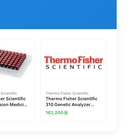
Scientific
Thermo Fisher Scientific
r Scientific
Thermo Fisher Scientific
sion Medicine
310 Genetic Analyzer
ray
User`s Manual
162,200
원