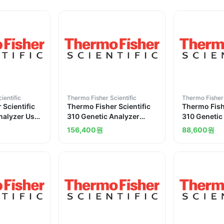
ientific
Thermo Fisher Scientific
Thermo Fisher 
 Scientific
Thermo Fisher Scientific
Thermo Fishe
nalyzer User
310 Genetic Analyzer
310 Genetic
Manual for Windows
Diagnostics
156,400
원
88,600
원