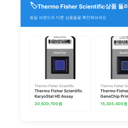
🏷️
상품 둘
Thermo Fisher Scientific
동일 브랜드의 다른 상품들을 확인해보세요
Thermo Fisher Scientific
Thermo Fisher Sc
Thermo Fisher Scientific
Thermo Fisher
KaryoStat HD Assay
GeneChip Pri
Global Gene 
20,620,700
원
15,305,400
원
Profile Assay