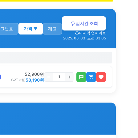
실시간 조회
로그번호
가격
▼
재고
마지막 업데이트
2025. 08. 03. 오전 03:05
52,900
원
58,190
원
(VAT포함)