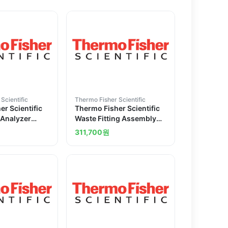
Scientific
Thermo Fisher Scientific
r Scientific
Thermo Fisher Scientific
 Analyzer
Waste Fitting Assembly
 CD
for the 310 Genetic
311,700
원
Analyzer