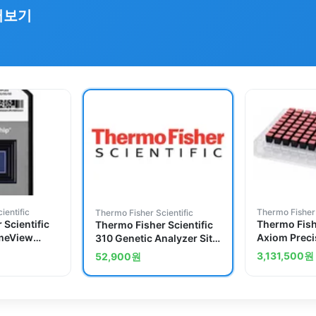
러보기
ientific
Thermo Fisher 
Thermo Fisher Scientific
 Scientific
Thermo Fishe
Thermo Fisher Scientific
meView
Axiom Preci
310 Genetic Analyzer Site
Expression
Research Ar
Preparation and Safety
3,131,500
원
52,900
원
Guide