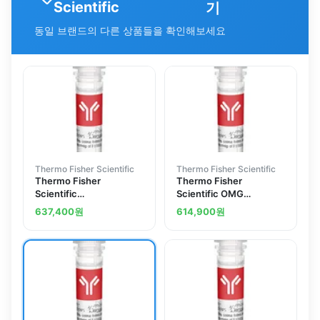
Scientific
기
동일 브랜드의 다른 상품들을 확인해보세요
Thermo Fisher Scientific
Thermo Fisher Scientific
Thermo Fisher
Thermo Fisher
Scientific
Scientific OMG
Apolipoprotein D
Polyclonal Antibody
637,400
원
614,900
원
Polyclonal Antibody