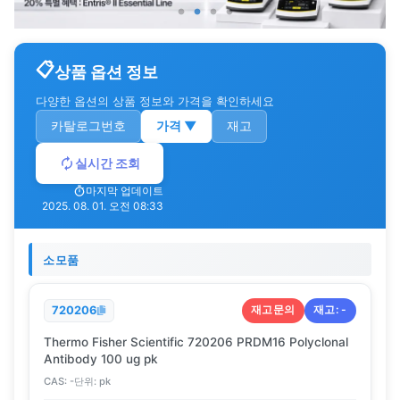
상품 옵션 정보
다양한 옵션의 상품 정보와 가격을 확인하세요
카탈로그번호
가격
▼
재고
실시간 조회
마지막 업데이트
2025. 08. 01. 오전 08:33
소모품
재고문의
재고:
-
720206
Thermo Fisher Scientific 720206 PRDM16 Polyclonal
Antibody 100 ug pk
CAS:
-
단위:
pk