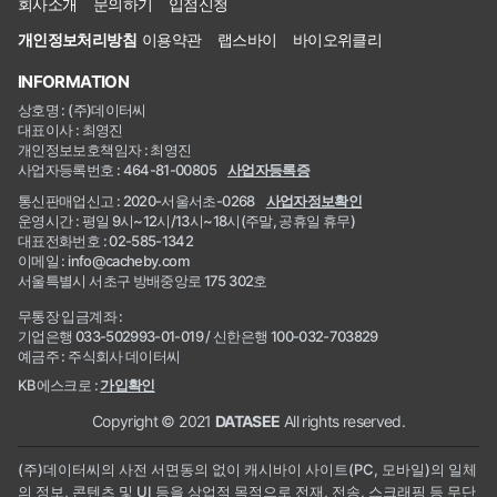
회사소개
문의하기
입점신청
개인정보처리방침
이용약관
랩스바이
바이오위클리
INFORMATION
상호명 : (주)데이터씨
대표이사 : 최영진
개인정보보호책임자 : 최영진
사업자등록번호 : 464-81-00805
사업자등록증
통신판매업신고 : 2020-서울서초-0268
사업자정보확인
운영시간 : 평일 9시~12시/13시~18시(주말, 공휴일 휴무)
대표전화번호 : 02-585-1342
이메일 : info@cacheby.com
서울특별시 서초구 방배중앙로 175 302호
무통장 입금계좌 :
기업은행 033-502993-01-019 / 신한은행 100-032-703829
예금주 : 주식회사 데이터씨
KB에스크로 :
가입확인
Copyright © 2021
DATASEE
All rights reserved.
(주)데이터씨의 사전 서면동의 없이 캐시바이 사이트(PC, 모바일)의 일체
의 정보, 콘텐츠 및 UI 등을 상업적 목적으로 전재, 전송, 스크래핑 등 무단