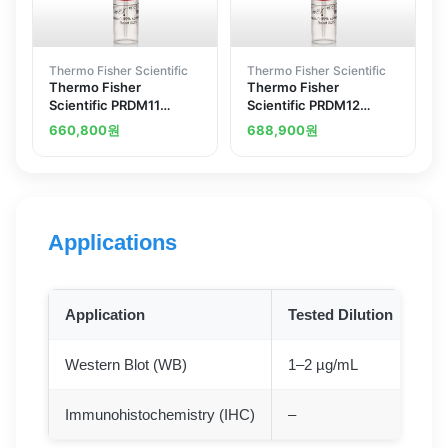
Thermo Fisher Scientific
Thermo Fisher Scientific
Thermo Fisher
Thermo Fisher
Scientific PRDM11
Scientific PRDM12
Polyclonal Antibody
Polyclonal Antibody
660,800
원
688,900
원
Applications
Application
Tested Dilution
Pub
Western Blot (WB)
1–2 µg/mL
Vie
Immunohistochemistry (IHC)
–
Vie