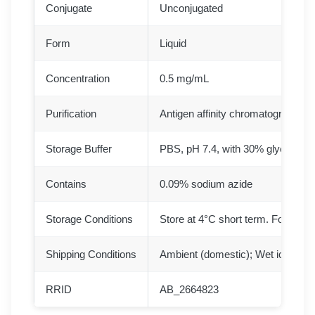
Conjugate
Unconjugated
Form
Liquid
Concentration
0.5 mg/mL
Purification
Antigen affinity chromatography
Storage Buffer
PBS, pH 7.4, with 30% glycerol,
Contains
0.09% sodium azide
Storage Conditions
Store at 4°C short term. For long 
Shipping Conditions
Ambient (domestic); Wet ice (inter
RRID
AB_2664823