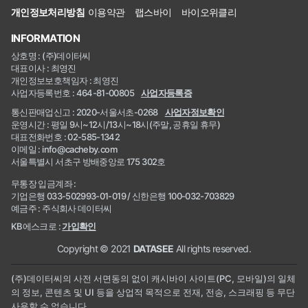
개인정보처리방침
이용약관
랩스바이
바이오위클리
INFORMATION
상호명 : (주)데이터씨
대표이사 : 최영진
개인정보보호책임자 : 최영진
사업자등록번호 : 464-81-00805
사업자등록증
통신판매업신고 : 2020-서울서초-0268
사업자정보확인
운영시간 : 평일 9시~12시/13시~18시(주말, 공휴일 휴무)
대표전화번호 : 02-585-1342
이메일 : info@cacheby.com
서울특별시 서초구 방배중앙로 175 302호
무통장 입금계좌 :
기업은행 033-502993-01-019 / 신한은행 100-032-703829
예금주 : 주식회사 데이터씨
KB에스크로 :
가입확인
Copyright © 2021
DATASEE
All rights reserved.
(주)데이터씨의 사전 서면동의 없이 캐시바이 사이트(PC, 모바일)의 일체
의 정보, 콘텐츠 및 UI 등을 상업적 목적으로 전재, 전송, 스크래핑 등 무단
사용할 수 없습니다.