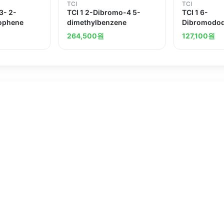
TCI
TCI
3- 2-
TCI 1 2-Dibromo-4 5-
TCI 1 6-
iophene
dimethylbenzene
Dibromodod
264,500
원
127,100
원