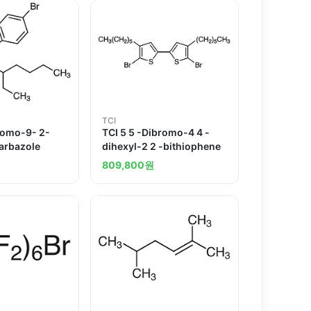
TCI
romo-9- 2-
TCI 5 5 -Dibromo-4 4 -
carbazole
dihexyl-2 2 -bithiophene
809,800
원