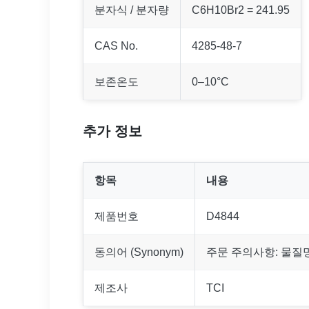
분자식 / 분자량
C6H10Br2 = 241.95
CAS No.
4285-48-7
보존온도
0–10°C
추가 정보
항목
내용
제품번호
D4844
동의어 (Synonym)
주문 주의사항: 물질
제조사
TCI