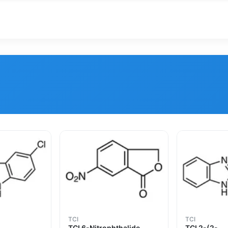
TCI
TCI
TCI 6-Nitrophthalide
TCI 2-(2-