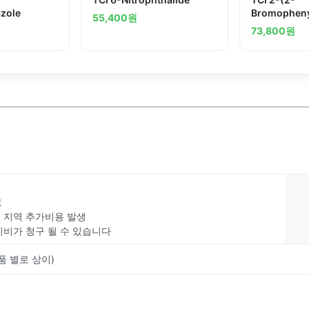
azole
Bromopheny
55,400
원
benzimidaz
73,800
원
료
부 지역 추가비용 발생
치비가 청구 될 수 있습니다
품 별로 상이)