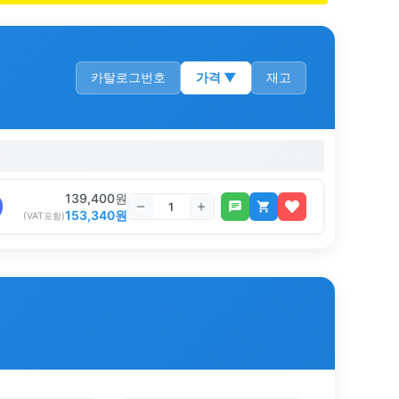
카탈로그번호
가격
▼
재고
139,400
원
153,340
원
(VAT포함)