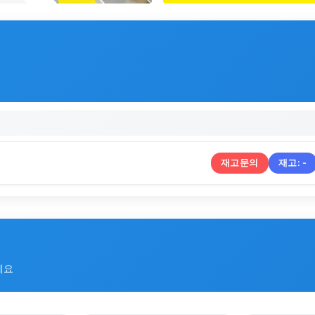
재고문의
재고:
-
세요