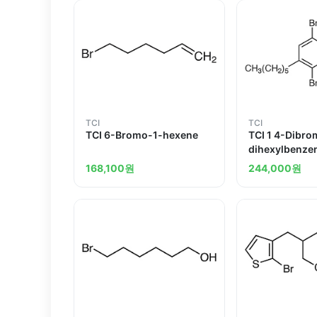
TCI
TCI
TCI 6-Bromo-1-hexene
TCI 1 4-Dibro
dihexylbenze
168,100
원
244,000
원