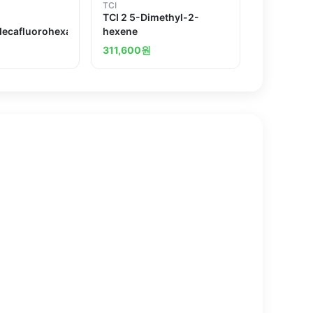
TCI
TCI 2 5-Dimethyl-2-
ecafluorohexane
hexene
311,600
원