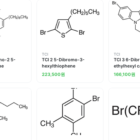
TCI
TCI
mo-2 5-
TCI 2 5-Dibromo-3-
TCI 3 6-Dib
ne
hexylthiophene
ethylhexyl 
223,500
원
166,100
원