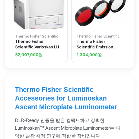
Thermo Fisher Scientific
Thermo Fisher Scientific
Thermo Fisher
Thermo Fisher
Scientific Varioskan LUX
Scientific Emission
multimode microplate
filters for Thermo
52,007,900
원
1,304,000
원
reader
Scientific Varioskan LUX
Multimode Microplate
Readers
Thermo Fisher Scientific
Accessories for Luminoskan
Ascent Microplate Luminometer
DLR-Ready 인증을 받은 컴팩트하고 강력한
Luminoskan™ Ascent Microplate Luminometer는 다
양한 발광 측정 연구에 적합한 장비입니다.