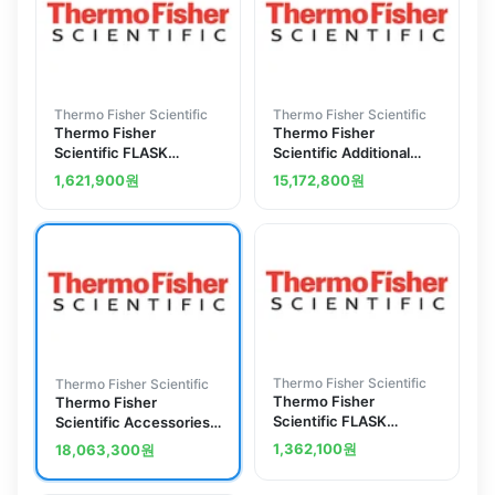
Thermo Fisher Scientific
Thermo Fisher Scientific
Thermo Fisher
Thermo Fisher
Scientific FLASK
Scientific Additional
VOLUME CLASSA
Dispenser Kit for
1,621,900
원
15,172,800
원
STOPPER 25 (2801725)
Fluoroskan Ascent FL
Microplate Fluorometer
and Luminometer
Thermo Fisher Scientific
Thermo Fisher Scientific
Thermo Fisher
Thermo Fisher
Scientific FLASK
Scientific Accessories
VOLUME CLASSA
for Luminoskan Ascent
1,362,100
원
18,063,300
원
STOPPER 10 (2801710)
Microplate
Luminometer