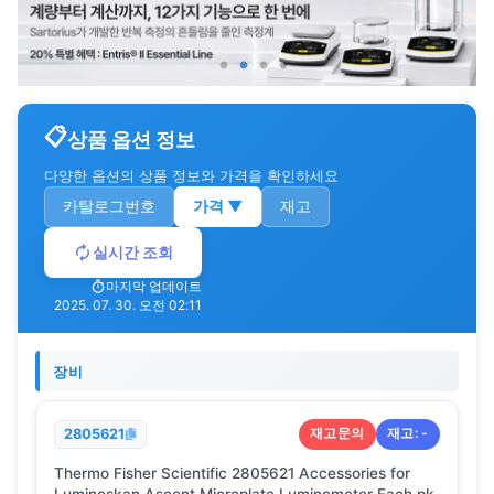
상품 옵션 정보
다양한 옵션의 상품 정보와 가격을 확인하세요
카탈로그번호
가격
▼
재고
실시간 조회
마지막 업데이트
2025. 07. 30. 오전 02:11
장비
재고문의
재고:
-
2805621
Thermo Fisher Scientific 2805621 Accessories for
Luminoskan Ascent Microplate Luminometer Each pk