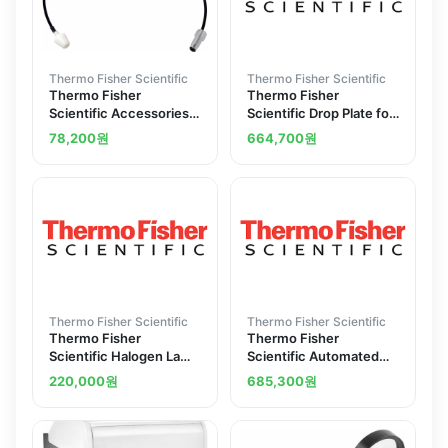
Thermo Fisher Scientific
Thermo Fisher Scientific
Thermo Fisher
Thermo Fisher
Scientific Accessories
Scientific Drop Plate for
and Upgrade Kits for
Fluoroskan FL
78,200
원
664,700
원
Varioskan LUX
Microplate Fluorometer
Multimode Microplate
and Luminometer
Reader
Thermo Fisher Scientific
Thermo Fisher Scientific
Thermo Fisher
Thermo Fisher
Scientific Halogen Lamp
Scientific Automated
for Fluoroskan FL
Maintenance Plate
220,000
원
685,300
원
Microplate Fluorometer
Luminex System
and Luminometer 12 V
30 W