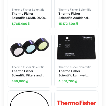
Thermo Fisher Scientific
Thermo Fisher Scientific
Thermo Fisher
Thermo Fisher
Scientific LUMINOSKAN
Scientific Additional
ASCENT NON STOCK IT
Dispenser Kit for
1,765,400
원
15,172,800
원
Fluoroskan Ascent FL
Microplate Fluorometer
and Luminometer
Thermo Fisher Scientific
Thermo Fisher Scientific
Thermo Fisher
Thermo Fisher
Scientific Filters and
Scientific Lumiwell
Accessories for Thermo
Verification Plate for
480,000
원
4,361,700
원
Scientific Fluoroskan
Varioskan LUX
Fluoroskan FL and
multimode microplate
Luminoskan Microplate
reader
Readers