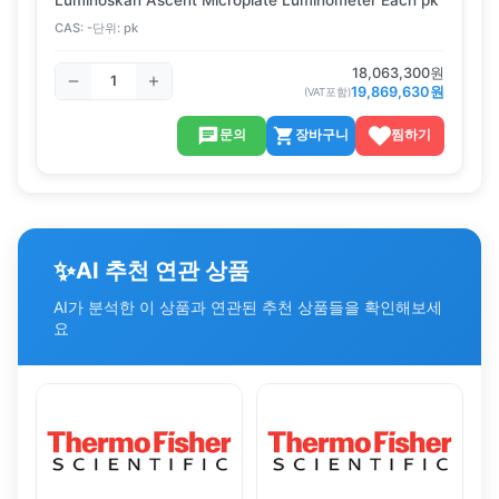
CAS:
-
단위:
pk
18,063,300
원
19,869,630
원
(VAT포함)
문의
장바구니
찜하기
✨
AI 추천 연관 상품
AI가 분석한 이 상품과 연관된 추천 상품들을 확인해보세
요