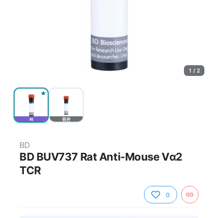
1 / 2
AI
원본
BD
BD BUV737 Rat Anti-Mouse Vα2
TCR
0