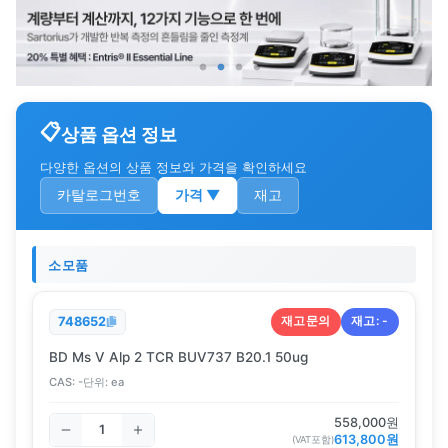
상품 옵션 정보
다양한 옵션의 상품 정보와 가격을 확인하세요
카탈로그번호
가격
▼
재고
소모품
재고문의
재고:
-
748652
BD Ms V Alp 2 TCR BUV737 B20.1 50ug
CAS:
-
단위:
ea
558,000
원
613,800
원
(VAT포함)