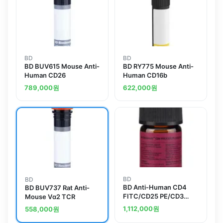
BD
BD
BD BUV615 Mouse Anti-
BD RY775 Mouse Anti-
Human CD26
Human CD16b
789,000
원
622,000
원
BD
BD
BD Anti-Human CD4
BD BUV737 Rat Anti-
FITC/CD25 PE/CD3
Mouse Vα2 TCR
PerCP-Cy5.5
1,112,000
원
558,000
원