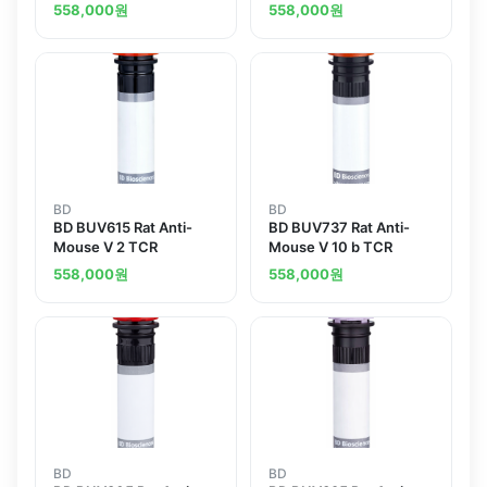
558,000
원
558,000
원
BD
BD
BD BUV615 Rat Anti-
BD BUV737 Rat Anti-
Mouse V 2 TCR
Mouse V 10 b TCR
558,000
원
558,000
원
BD
BD