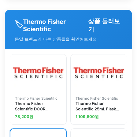
상품 둘러보
Thermo Fisher
🏷️
Scientific
기
동일 브랜드의 다른 상품들을 확인해보세요
Thermo Fisher Scientific
Thermo Fisher Scientific
Thermo Fisher
Thermo Fisher
Scientific DOOR
Scientific 25mL Flask
HANDLE SER 6000 L
Tray for Precision Water
78,200
원
1,109,500
원
Baths, holds 18 clips