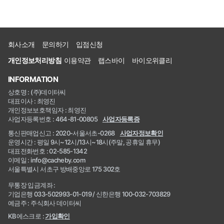
회사소개
문의하기
입점신청
개인정보처리방침
이용약관
랩스바이
바이오위클리
INFORMATION
상호명 : (주)데이터씨
대표이사 : 최영진
개인정보보호책임자 : 최영진
사업자등록번호 : 464-81-00805
사업자등록증
통신판매업신고 : 2020-서울서초-0268
사업자정보확인
운영시간 : 평일 9시~12시/13시~18시(주말, 공휴일 휴무)
대표전화번호 : 02-585-1342
이메일 : info@cacheby.com
서울특별시 서초구 방배중앙로 175 302호
무통장 입금계좌 :
기업은행 033-502993-01-019 / 신한은행 100-032-703829
예금주 : 주식회사 데이터씨
KB에스크로 :
가입확인