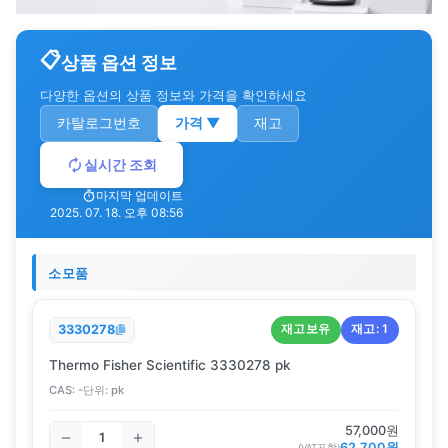
상품 옵션 정보
다양한 옵션의 상품 정보와 가격을 확인하세요
카탈로그번호
가격
▼
재고
실시간 조회
마지막 업데이트
2025. 07. 18. 오후 08:56
소모품
재고보유
재고:
1
3330278
Thermo Fisher Scientific 3330278 pk
CAS:
-
단위:
pk
57,000
원
62,700
원
(VAT포함)